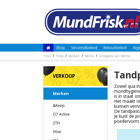
Shop
Verzendbeleid
Retourbeleid
Alg
/
/
/
/
Huis
Shop
Merken
Idento
Tandpasta van Idento
Tandp
VERKOOP
Zowel qua in
mondhygiënep
Merken
is in staat o
Het maakt ni
&Keep
kunnen verni
De tandpasta
O7 Active
Je kunt de p
poedervorm.
2TH
5five