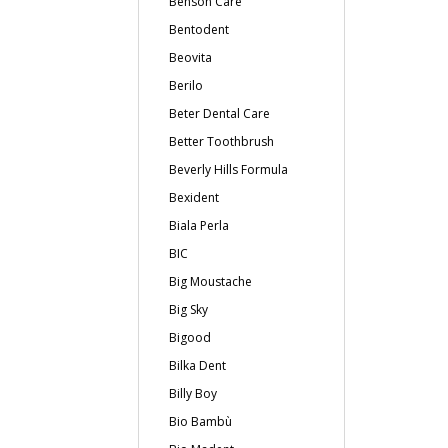
Benson Care
Bentodent
Beovita
Berilo
Beter Dental Care
Better Toothbrush
Beverly Hills Formula
Bexident
Biala Perla
BIC
Big Moustache
Big Sky
Bigood
Bilka Dent
Billy Boy
Bio Bambù