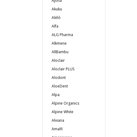
Ajona
Akuku
Aléló
Alfa
ALG Pharma
Alkmene
AllBambu
Aloclair
Aloclair PLUS
Alodont
AloeDent
Alpa
Alpine Organics
Alpine White
Alviana
Amalfi