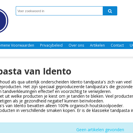
emene Voorwaarden
Privacybeleid
Over ons
Artikelen
Contact
U
asta van Idento
houd als qua uiterlijk onderscheiden Idento tandpasta's zich van vee
roducten. Het zijn speciaal geproduceerde tandpasta's die gezonde ac
m tandverkleuringen effectief en voorzichtig te verwijderen.
et uit welke producten je kiest om je tanden te bleken. Veel product
etigen als je gezondheid negatief kunnen beïnvloeden.
's van Idento bevatten alleen 100% organisch houtskoolpoeder.
roducten in verschillende smaken kopen. Er is de klassieke tandpasta i
Geen artikelen gevonden