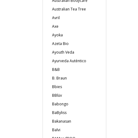
Australian Bodycare
Australian Tea Tree
Avril
Axe
Ayoka
Azeta Bio
Ayouth Veda
Ayurveda Auténtico
B&B
B. Braun
Bbies
BBlüv
Babongo
BaByliss
Bakanasan
Balvi