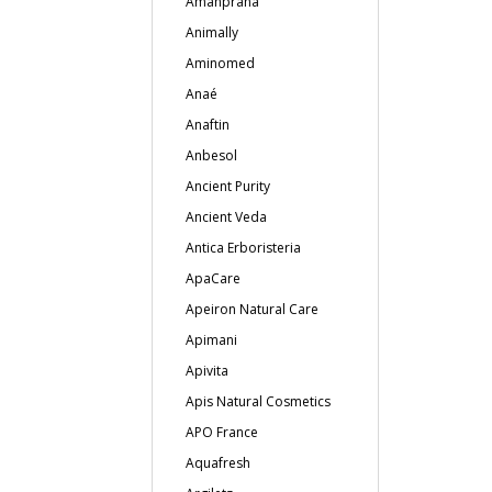
Amanprana
Animally
Aminomed
Anaé
Anaftin
Anbesol
Ancient Purity
Ancient Veda
Antica Erboristeria
ApaCare
Apeiron Natural Care
Apimani
Apivita
Apis Natural Cosmetics
APO France
Aquafresh