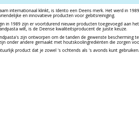
am internationaal klinkt, is Idento een Deens merk. Het werd in 198
vriendelijke en innovatieve producten voor gebitsreiniging.
gin in 1989 zijn er voortdurend nieuwe producten toegevoegd aan het
andpasta wilt, is de Deense kwaliteitsproducent de juiste keuze.
ndpasta's zijn ontworpen om de tanden de gewenste bescherming te 
zijn onder andere gemaakt met houtskoolingrediënten die zorgen voor 
tuurlijk product dat je zowel 's ochtends als 's avonds kunt gebruiken