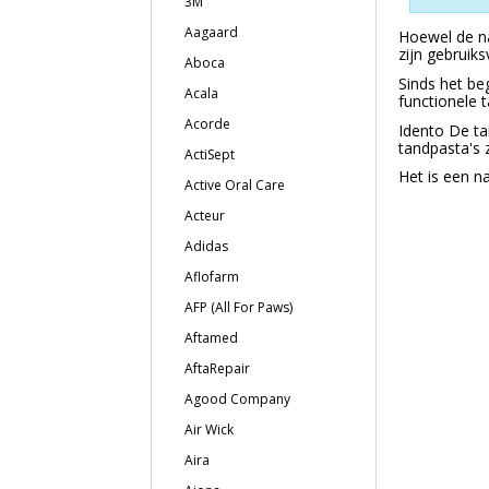
3M
Aagaard
Hoewel de na
zijn gebruiks
Aboca
Sinds het be
Acala
functionele t
Acorde
Idento De ta
tandpasta's 
ActiSept
Het is een na
Active Oral Care
Acteur
Adidas
Aflofarm
AFP (All For Paws)
Aftamed
AftaRepair
Agood Company
Air Wick
Aira