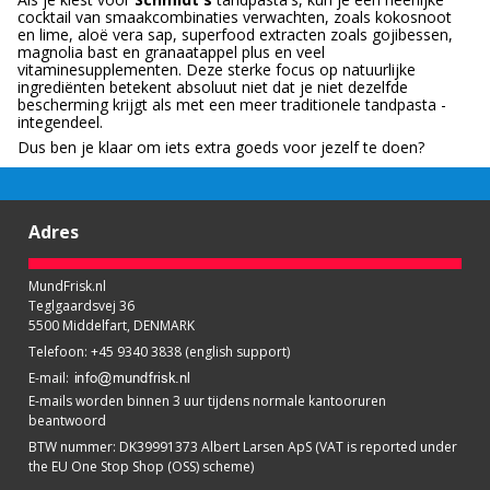
cocktail van smaakcombinaties verwachten, zoals kokosnoot
en lime, aloë vera sap, superfood extracten zoals gojibessen,
magnolia bast en granaatappel plus en veel
vitaminesupplementen. Deze sterke focus op natuurlijke
ingrediënten betekent absoluut niet dat je niet dezelfde
bescherming krijgt als met een meer traditionele tandpasta -
integendeel.
Dus ben je klaar om iets extra goeds voor jezelf te doen?
Adres
MundFrisk.nl
Teglgaardsvej 36
5500 Middelfart, DENMARK
Telefoon
:
+45 9340 3838 (english support)
E-mail
:
E-mails worden binnen 3 uur tijdens normale kantooruren
beantwoord
BTW nummer
:
DK39991373 Albert Larsen ApS (VAT is reported under
the EU One Stop Shop (OSS) scheme)