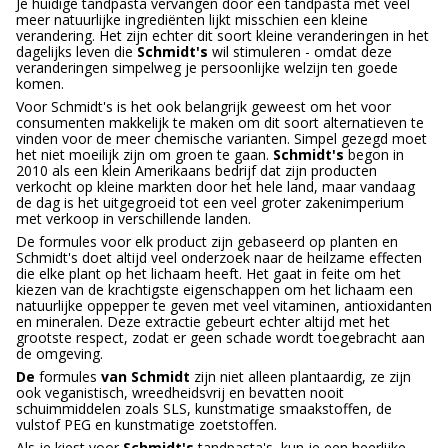
Je huidige tandpasta vervangen door een tandpasta met veel
meer natuurlijke ingrediënten lijkt misschien een kleine
verandering. Het zijn echter dit soort kleine veranderingen in het
dagelijks leven die
Schmidt's
wil stimuleren - omdat deze
veranderingen simpelweg je persoonlijke welzijn ten goede
komen.
Voor Schmidt's is het ook belangrijk geweest om het voor
consumenten makkelijk te maken om dit soort alternatieven te
vinden voor de meer chemische varianten. Simpel gezegd moet
het niet moeilijk zijn om groen te gaan.
Schmidt's
begon in
2010 als een klein Amerikaans bedrijf dat zijn producten
verkocht op kleine markten door het hele land, maar vandaag
de dag is het uitgegroeid tot een veel groter zakenimperium
met verkoop in verschillende landen.
De formules voor elk product zijn gebaseerd op planten en
Schmidt's doet altijd veel onderzoek naar de heilzame effecten
die elke plant op het lichaam heeft. Het gaat in feite om het
kiezen van de krachtigste eigenschappen om het lichaam een
natuurlijke oppepper te geven met veel vitaminen, antioxidanten
en mineralen. Deze extractie gebeurt echter altijd met het
grootste respect, zodat er geen schade wordt toegebracht aan
de omgeving.
De
formules
van Schmidt
zijn niet alleen plantaardig, ze zijn
ook veganistisch, wreedheidsvrij en bevatten nooit
schuimmiddelen zoals SLS, kunstmatige smaakstoffen, de
vulstof PEG en kunstmatige zoetstoffen.
Als je kiest voor
Schmidt's
tandpasta's, kun je een heerlijke