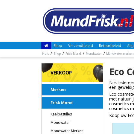
Shop
Verzendbeleid
Retourbeleid
Alg
/
/
/
/
Huis
Shop
Frisk Mond
Mondwater
Mondwater merken
Eco 
VERKOOP
Niet iedere
een geweldig
Merken
Eco cosmetic
met natuurli
Frisk Mond
cosmetics mo
cosmetics m
Keelpastilles
Koop uw Eco
Mondwater
Mondwater Merken