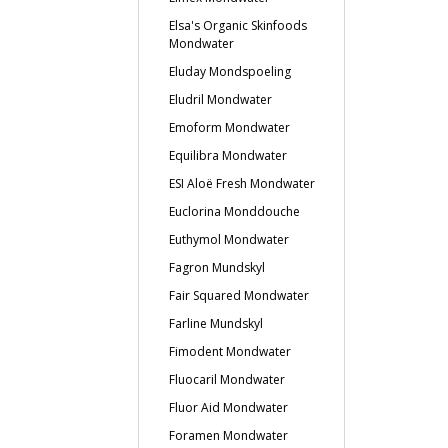
Elsa's Organic Skinfoods
Mondwater
Eluday Mondspoeling
Eludril Mondwater
Emoform Mondwater
Equilibra Mondwater
ESI Aloë Fresh Mondwater
Euclorina Monddouche
Euthymol Mondwater
Fagron Mundskyl
Fair Squared Mondwater
Farline Mundskyl
Fimodent Mondwater
Fluocaril Mondwater
Fluor Aid Mondwater
Foramen Mondwater