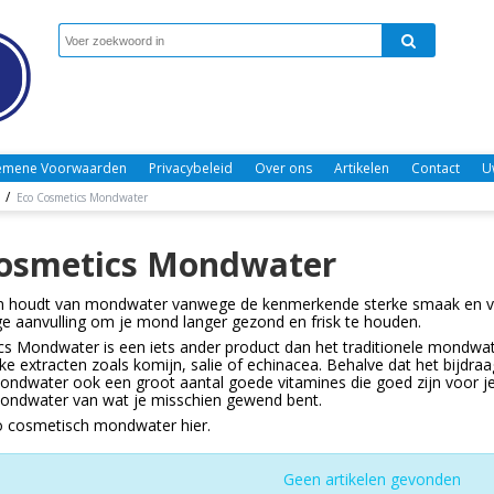
emene Voorwaarden
Privacybeleid
Over ons
Artikelen
Contact
U
/
Eco Cosmetics Mondwater
Cosmetics Mondwater
en houdt van mondwater vanwege de kenmerkende sterke smaak en ve
e aanvulling om je mond langer gezond en frisk te houden.
s Mondwater is een iets ander product dan het traditionele mondwat
jke extracten zoals komijn, salie of echinacea. Behalve dat het bijd
ndwater ook een groot aantal goede vitamines die goed zijn voor je 
ondwater van wat je misschien gewend bent.
 cosmetisch mondwater hier.
Geen artikelen gevonden