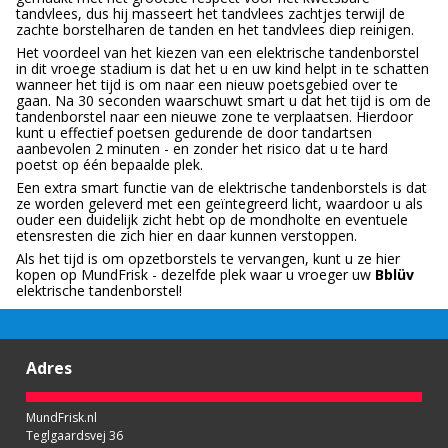
tandvlees, dus hij masseert het tandvlees zachtjes terwijl de
zachte borstelharen de tanden en het tandvlees diep reinigen.
Het voordeel van het kiezen van een elektrische tandenborstel
in dit vroege stadium is dat het u en uw kind helpt in te schatten
wanneer het tijd is om naar een nieuw poetsgebied over te
gaan. Na 30 seconden waarschuwt smart u dat het tijd is om de
tandenborstel naar een nieuwe zone te verplaatsen. Hierdoor
kunt u effectief poetsen gedurende de door tandartsen
aanbevolen 2 minuten - en zonder het risico dat u te hard
poetst op één bepaalde plek.
Een extra smart functie van de elektrische tandenborstels is dat
ze worden geleverd met een geïntegreerd licht, waardoor u als
ouder een duidelijk zicht hebt op de mondholte en eventuele
etensresten die zich hier en daar kunnen verstoppen.
Als het tijd is om opzetborstels te vervangen, kunt u ze hier
kopen op MundFrisk - dezelfde plek waar u vroeger uw
Bblüv
elektrische tandenborstel!
Adres
MundFrisk.nl
Teglgaardsvej 36