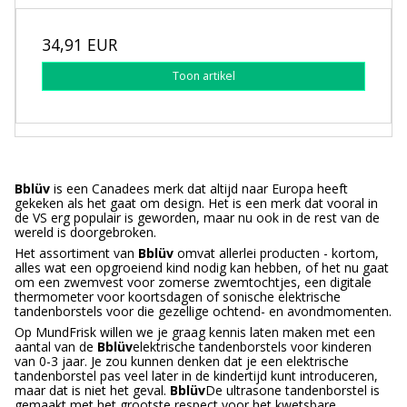
34,91 EUR
Toon artikel
Bblüv
is een Canadees merk dat altijd naar Europa heeft
gekeken als het gaat om design. Het is een merk dat vooral in
de VS erg populair is geworden, maar nu ook in de rest van de
wereld is doorgebroken.
Het assortiment van
Bblüv
omvat allerlei producten - kortom,
alles wat een opgroeiend kind nodig kan hebben, of het nu gaat
om een zwemvest voor zomerse zwemtochtjes, een digitale
thermometer voor koortsdagen of sonische elektrische
tandenborstels voor die gezellige ochtend- en avondmomenten.
Op MundFrisk willen we je graag kennis laten maken met een
aantal van de
Bblüv
elektrische tandenborstels voor kinderen
van 0-3 jaar. Je zou kunnen denken dat je een elektrische
tandenborstel pas veel later in de kindertijd kunt introduceren,
maar dat is niet het geval.
Bblüv
De ultrasone tandenborstel is
gemaakt met het grootste respect voor het kwetsbare