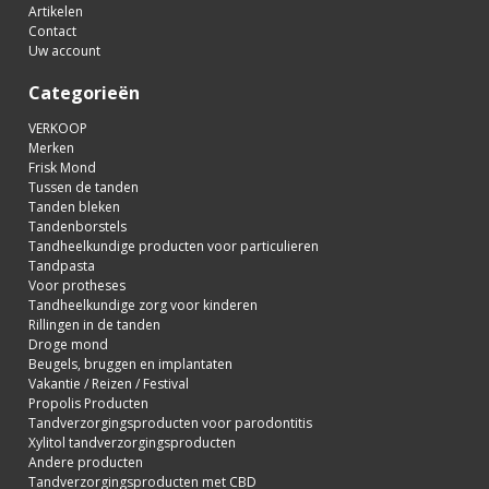
Artikelen
Contact
Uw account
Categorieën
VERKOOP
Merken
Frisk Mond
Tussen de tanden
Tanden bleken
Tandenborstels
Tandheelkundige producten voor particulieren
Tandpasta
Voor protheses
Tandheelkundige zorg voor kinderen
Rillingen in de tanden
Droge mond
Beugels, bruggen en implantaten
Vakantie / Reizen / Festival
Propolis Producten
Tandverzorgingsproducten voor parodontitis
Xylitol tandverzorgingsproducten
Andere producten
Tandverzorgingsproducten met CBD