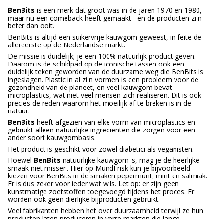
BenBits
is een merk dat groot was in de jaren 1970 en 1980,
maar nu een comeback heeft gemaakt - en de producten zijn
beter dan ooit.
BenBits is altijd een suikervrije kauwgom geweest, in feite de
allereerste op de Nederlandse markt.
De missie is duidelijk; je een 100% natuurlijk product geven.
Daarom is de schildpad op de iconische tassen ook een
duidelijk teken geworden van de duurzame weg die BenBits is
ingeslagen. Plastic in al zijn vormen is een probleem voor de
gezondheid van de planeet, en veel kauwgom bevat
microplastics, wat niet veel mensen zich realiseren. Dit is ook
precies de reden waarom het moeilijk af te breken is in de
natuur.
BenBits
heeft afgezien van elke vorm van microplastics en
gebruikt alleen natuurlijke ingrediënten die zorgen voor een
ander soort kauwgombasis.
Het product is geschikt voor zowel diabetici als veganisten.
Hoewel
BenBits
natuurlijke kauwgom is, mag je de heerlijke
smaak niet missen. Hier op MundFrisk kun je bijvoorbeeld
kiezen voor BenBits in de smaken pepermunt, mint en salmiak.
Er is dus zeker voor ieder wat wils. Let op: er zijn geen
kunstmatige zoetstoffen toegevoegd tijdens het proces. Er
worden ook geen dierlijke bijproducten gebruikt.
Veel fabrikanten hebben het over duurzaamheid terwijl ze hun
producten laten produceren in verre markten die lange