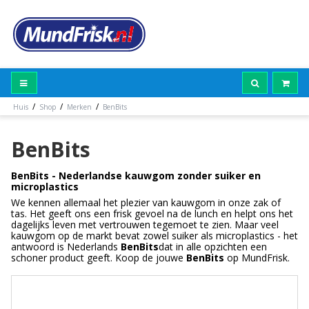
/
/
/
Huis
Shop
Merken
BenBits
BenBits
BenBits - Nederlandse kauwgom zonder suiker en
microplastics
We kennen allemaal het plezier van kauwgom in onze zak of
tas. Het geeft ons een frisk gevoel na de lunch en helpt ons het
dagelijks leven met vertrouwen tegemoet te zien. Maar veel
kauwgom op de markt bevat zowel suiker als microplastics - het
antwoord is Nederlands
BenBits
dat in alle opzichten een
schoner product geeft. Koop de jouwe
BenBits
op MundFrisk.