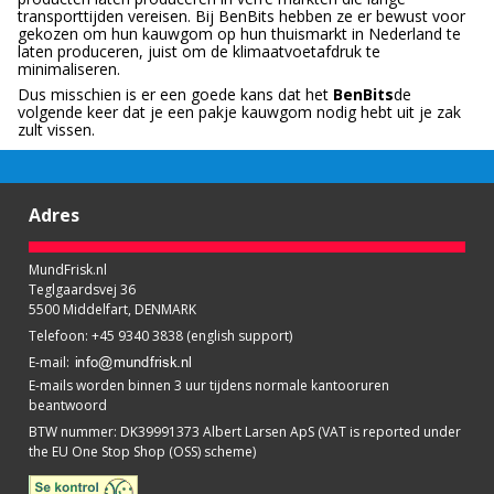
transporttijden vereisen. Bij BenBits hebben ze er bewust voor
gekozen om hun kauwgom op hun thuismarkt in Nederland te
laten produceren, juist om de klimaatvoetafdruk te
minimaliseren.
Dus misschien is er een goede kans dat het
BenBits
de
volgende keer dat je een pakje kauwgom nodig hebt uit je zak
zult vissen.
Adres
MundFrisk.nl
Teglgaardsvej 36
5500 Middelfart, DENMARK
Telefoon
:
+45 9340 3838 (english support)
E-mail
:
E-mails worden binnen 3 uur tijdens normale kantooruren
beantwoord
BTW nummer
:
DK39991373 Albert Larsen ApS (VAT is reported under
the EU One Stop Shop (OSS) scheme)