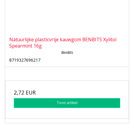
Natuurlijke plasticvrije kauwgom BENBITS Xylitol
Spearmint 16g
BenBits
8719327696217
2,72 EUR
Toon artikel