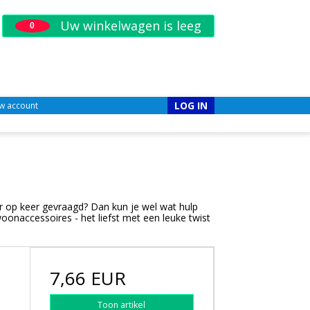
Uw winkelwagen is leeg
0
LOG IN
w account
er op keer gevraagd? Dan kun je wel wat hulp
onaccessoires - het liefst met een leuke twist
7,66 EUR
Toon artikel