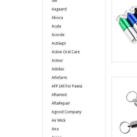
3M
Aagaard
Aboca
Acala
Acorde
ActiSept
Active Oral Care
Acteur
Adidas
Aflofarm
AFP (All For Paws)
Aftamed
AftaRepair
Agood Company
Air Wick
Aira