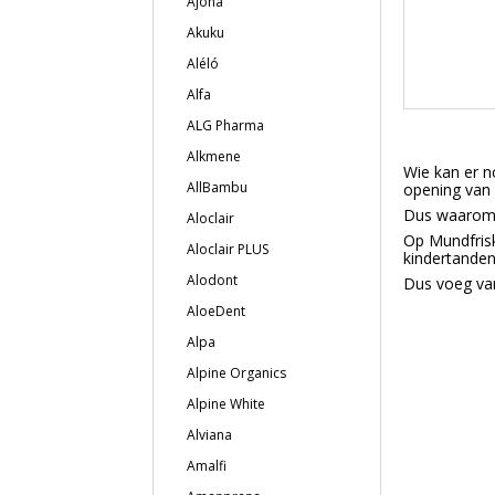
Ajona
Akuku
Aléló
Alfa
ALG Pharma
Alkmene
Wie kan er n
AllBambu
opening van 
Dus waarom 
Aloclair
Op Mundfris
Aloclair PLUS
kindertanden
Alodont
Dus voeg van
AloeDent
Alpa
Alpine Organics
Alpine White
Alviana
Amalfi