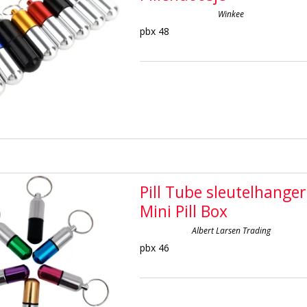
Winkee
pbx 48
Pill Tube sleutelhanger
Mini Pill Box
Albert Larsen Trading
pbx 46