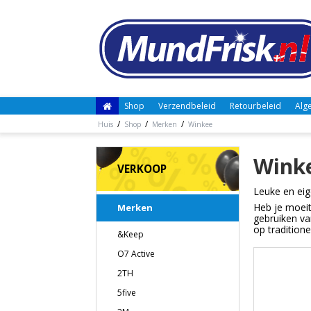
Shop
Verzendbeleid
Retourbeleid
Alg
/
/
/
Huis
Shop
Merken
Winkee
Wink
VERKOOP
Leuke en ei
Heb je moeit
Merken
gebruiken va
op tradition
&Keep
O7 Active
2TH
5five