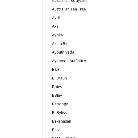
Australian Bodycare
Australian Tea Tree
Avril
Axe
Ayoka
Azeta Bio
Ayouth Veda
Ayurveda Auténtico
B&B
B. Braun
Bbies
BBlüv
Babongo
BaByliss
Bakanasan
Balvi