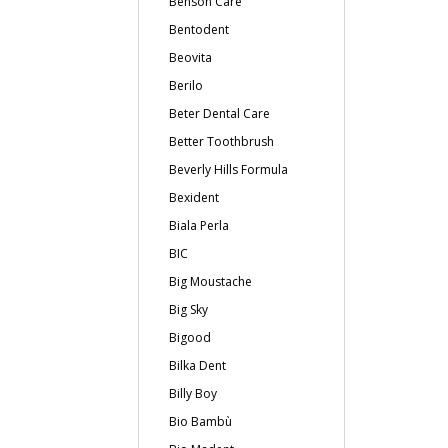
Benson Care
Bentodent
Beovita
Berilo
Beter Dental Care
Better Toothbrush
Beverly Hills Formula
Bexident
Biala Perla
BIC
Big Moustache
Big Sky
Bigood
Bilka Dent
Billy Boy
Bio Bambù