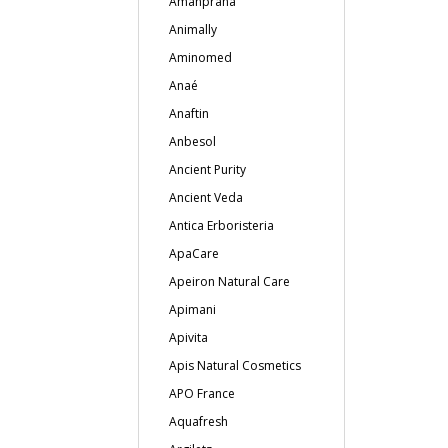
Amanprana
Animally
Aminomed
Anaé
Anaftin
Anbesol
Ancient Purity
Ancient Veda
Antica Erboristeria
ApaCare
Apeiron Natural Care
Apimani
Apivita
Apis Natural Cosmetics
APO France
Aquafresh