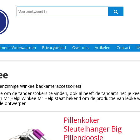
emene Voorwaarden
Privacybeleid
Over ons
Artikelen
Contact
U
ee
genzinnige Winkee badkameraccessoires!
e om de tandenstokers te vinden, ook al heeft de tandarts het je ke
n Mr Help! Winkee Mr Help staat bekend om de productie van leuke wo
ele ontwerpen.
Pillenkoker
Sleutelhanger Big
Pillendoosje