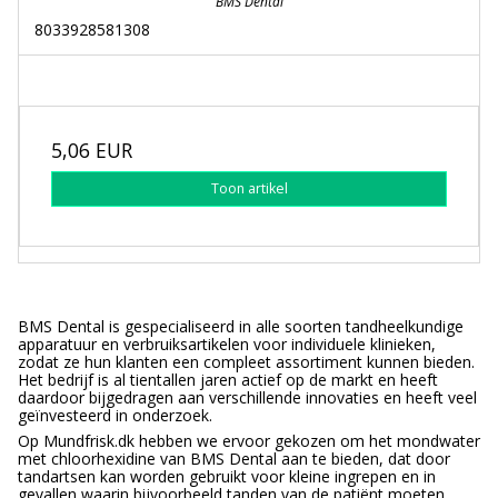
BMS Dental
8033928581308
5,06 EUR
Toon artikel
BMS Dental is gespecialiseerd in alle soorten tandheelkundige
apparatuur en verbruiksartikelen voor individuele klinieken,
zodat ze hun klanten een compleet assortiment kunnen bieden.
Het bedrijf is al tientallen jaren actief op de markt en heeft
daardoor bijgedragen aan verschillende innovaties en heeft veel
geïnvesteerd in onderzoek.
Op Mundfrisk.dk hebben we ervoor gekozen om het mondwater
met chloorhexidine van BMS Dental aan te bieden, dat door
tandartsen kan worden gebruikt voor kleine ingrepen en in
gevallen waarin bijvoorbeeld tanden van de patiënt moeten