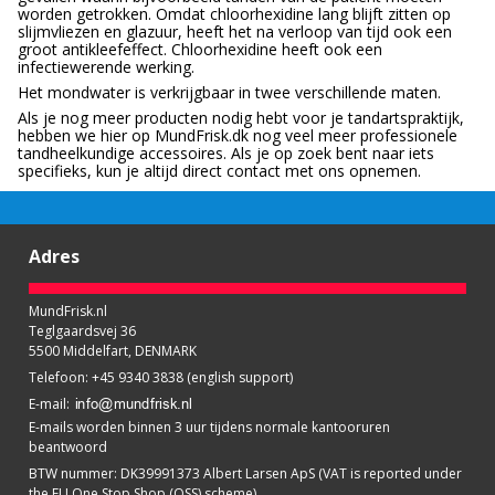
worden getrokken. Omdat chloorhexidine lang blijft zitten op
slijmvliezen en glazuur, heeft het na verloop van tijd ook een
groot antikleefeffect. Chloorhexidine heeft ook een
infectiewerende werking.
Het mondwater is verkrijgbaar in twee verschillende maten.
Als je nog meer producten nodig hebt voor je tandartspraktijk,
hebben we hier op MundFrisk.dk nog veel meer professionele
tandheelkundige accessoires. Als je op zoek bent naar iets
specifieks, kun je altijd direct contact met ons opnemen.
Adres
MundFrisk.nl
Teglgaardsvej 36
5500 Middelfart, DENMARK
Telefoon
:
+45 9340 3838 (english support)
E-mail
:
E-mails worden binnen 3 uur tijdens normale kantooruren
beantwoord
BTW nummer
:
DK39991373 Albert Larsen ApS (VAT is reported under
the EU One Stop Shop (OSS) scheme)