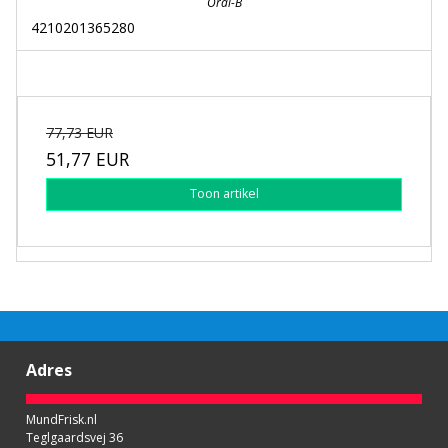
Oral-B
4210201365280
77,73 EUR
51,77 EUR
Toon artikel
Adres
MundFrisk.nl
Teglgaardsvej 36