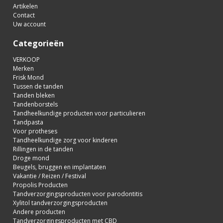
Artikelen
Contact
Uw account
Categorieën
VERKOOP
Merken
Frisk Mond
Tussen de tanden
Tanden bleken
Tandenborstels
Tandheelkundige producten voor particulieren
Tandpasta
Voor protheses
Tandheelkundige zorg voor kinderen
Rillingen in de tanden
Droge mond
Beugels, bruggen en implantaten
Vakantie / Reizen / Festival
Propolis Producten
Tandverzorgingsproducten voor parodontitis
Xylitol tandverzorgingsproducten
Andere producten
Tandverzorgingsproducten met CBD