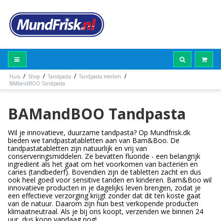
/
/
/
/
Huis
Shop
Tandpasta
Tandpasta merken
BAMandBOO Tandpasta
BAMandBOO Tandpasta
Wil je innovatieve, duurzame tandpasta? Op Mundfrisk.dk
bieden we tandpastatabletten aan van Bam&Boo. De
tandpastatabletten zijn natuurlijk en vrij van
conserveringsmiddelen. Ze bevatten fluoride - een belangrijk
ingrediënt als het gaat om het voorkomen van bacteriën en
caries (tandbederf). Bovendien zijn de tabletten zacht en dus
ook heel goed voor sensitive tanden en kinderen. Bam&Boo wil
innovatieve producten in je dagelijks leven brengen, zodat je
een effectieve verzorging krijgt zonder dat dit ten koste gaat
van de natuur. Daarom zijn hun best verkopende producten
klimaatneutraal. Als je bij ons koopt, verzenden we binnen 24
uur, dus koop vandaag nog!