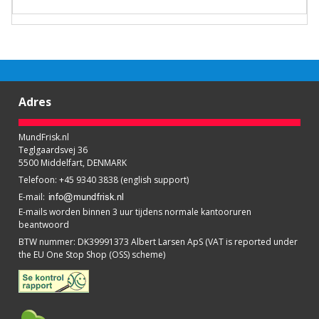
Adres
MundFrisk.nl
Teglgaardsvej 36
5500 Middelfart, DENMARK
Telefoon
:
+45 9340 3838 (english support)
E-mail
:
E-mails worden binnen 3 uur tijdens normale kantooruren
beantwoord
BTW nummer
:
DK39991373 Albert Larsen ApS (VAT is reported under
the EU One Stop Shop (OSS) scheme)