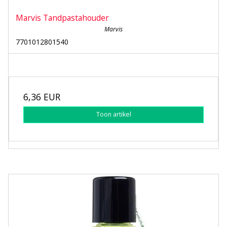
Marvis Tandpastahouder
Marvis
7701012801540
6,36 EUR
Toon artikel