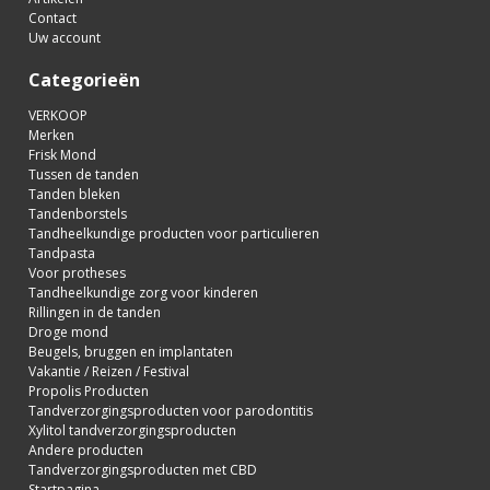
Contact
Uw account
Categorieën
VERKOOP
Merken
Frisk Mond
Tussen de tanden
Tanden bleken
Tandenborstels
Tandheelkundige producten voor particulieren
Tandpasta
Voor protheses
Tandheelkundige zorg voor kinderen
Rillingen in de tanden
Droge mond
Beugels, bruggen en implantaten
Vakantie / Reizen / Festival
Propolis Producten
Tandverzorgingsproducten voor parodontitis
Xylitol tandverzorgingsproducten
Andere producten
Tandverzorgingsproducten met CBD
Startpagina