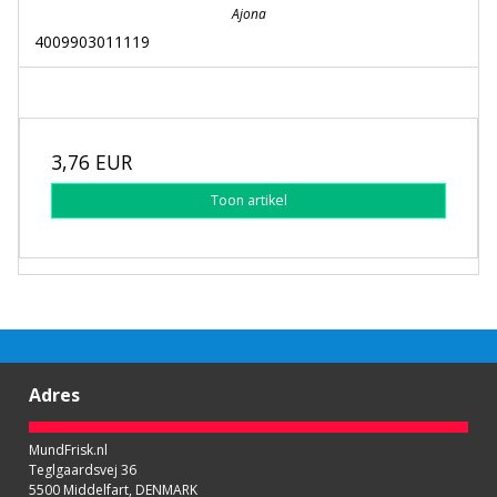
Ajona
4009903011119
3,76 EUR
Toon artikel
Adres
MundFrisk.nl
Teglgaardsvej 36
5500 Middelfart, DENMARK