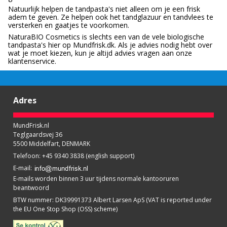
Natuurlijk helpen de tandpasta's niet alleen om je een frisk
adem te geven. Ze helpen ook het tandglazuur en tandvlees te
versterken en gaatjes te voorkomen.
NaturaBIO Cosmetics is slechts een van de vele biologische
tandpasta's hier op Mundfrisk.dk. Als je advies nodig hebt over
wat je moet kiezen, kun je altijd advies vragen aan onze
klantenservice.
Adres
MundFrisk.nl
Teglgaardsvej 36
5500 Middelfart, DENMARK
Telefoon
:
+45 9340 3838 (english support)
E-mail
:
E-mails worden binnen 3 uur tijdens normale kantooruren
beantwoord
BTW nummer
:
DK39991373 Albert Larsen ApS (VAT is reported under
the EU One Stop Shop (OSS) scheme)