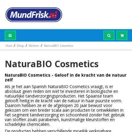
/
/
/
Huis
Shop
Merken
NaturaBIO Cosmetics
NaturaBIO Cosmetics
NaturaBIO Cosmetics - Geloof in de kracht van de natuur
zelf
Als je het aan Spanish NaturaBIO Cosmetics vraagt, is er
absoluut geen reden
om niet
te investeren in biologische en
natuurlijke tandverzorgingsproducten. Het Spaanse team
gelooft heilig in de kracht van de natuur in haar puurste vorm.
Daarom hebben ze er de afgelopen 20 jaar bewust voor
gekozen om een breder scala aan producten te ontwikkelen in
het segment tandverzorging en schoonheid zonder het gebruik
van stoffen zoals parabenen, kunstmatige kleurstoffen en
schadelijke chemicaliën.
De producten hebben verschillende moeilijk verkrijgbare