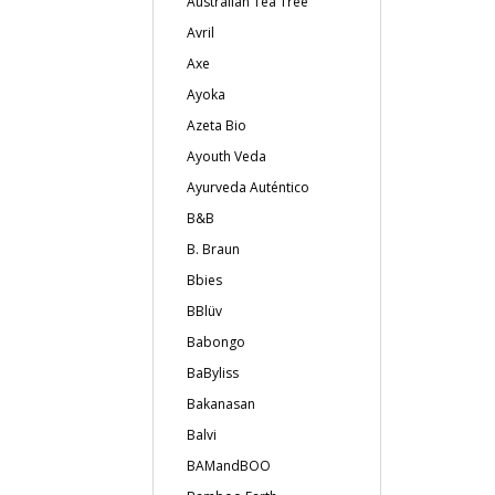
Australian Tea Tree
Avril
Axe
Ayoka
Azeta Bio
Ayouth Veda
Ayurveda Auténtico
B&B
B. Braun
Bbies
BBlüv
Babongo
BaByliss
Bakanasan
Balvi
BAMandBOO