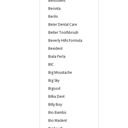
Bentodent
Beovita
Berilo
Beter Dental Care
Better Toothbrush
Beverly Hills Formula
Bexident
Biala Perla
BIC
Big Moustache
Big Sky
Bigood
Bilka Dent
Billy Boy
Bio Bambù
Bio Madent