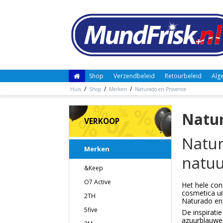
Shop
Verzendbeleid
Retourbeleid
Alg
/
/
/
Huis
Shop
Merken
Naturado en Provence
Natur
VERKOOP
Natur
Merken
natuu
&Keep
O7 Active
Het hele conc
cosmetica ui
2TH
Naturado en 
5five
De inspirati
azuurblauwe 