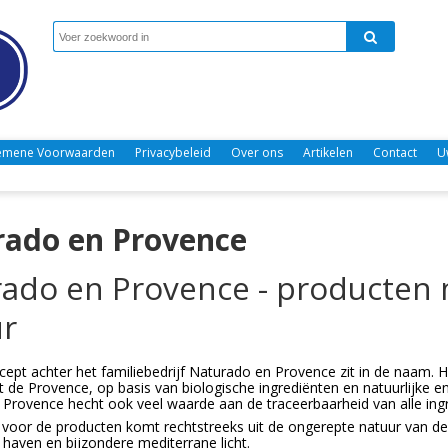
emene Voorwaarden
Privacybeleid
Over ons
Artikelen
Contact
U
ado en Provence
ado en Provence - producten 
r
ept achter het familiebedrijf Naturado en Provence zit in de naam. Hier
t de Provence, op basis van biologische ingrediënten en natuurlijke e
Provence hecht ook veel waarde aan de traceerbaarheid van alle ingr
e voor de producten komt rechtstreeks uit de ongerepte natuur van d
haven en bijzondere mediterrane licht.