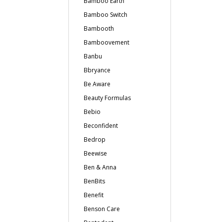
Bamboo Earth
Bamboo Switch
Bambooth
Bamboovement
Banbu
Bbryance
Be Aware
Beauty Formulas
Bebio
Beconfident
Bedrop
Beewise
Ben & Anna
BenBits
Benefit
Benson Care