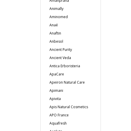
Amanprana
Animally
Aminomed
Anaé
Anaftin
Anbesol
Ancient Purity
Ancient Veda
Antica Erboristeria
ApaCare
Apeiron Natural Care
Apimani
Apivita
Apis Natural Cosmetics
APO France
Aquafresh