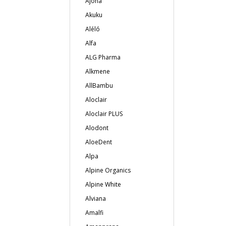
Ajona
Akuku
Aléló
Alfa
ALG Pharma
Alkmene
AllBambu
Aloclair
Aloclair PLUS
Alodont
AloeDent
Alpa
Alpine Organics
Alpine White
Alviana
Amalfi