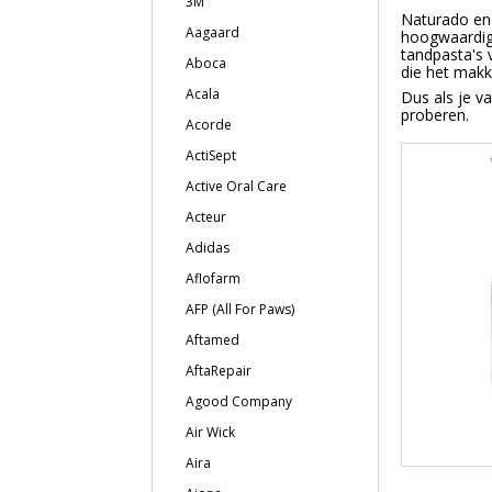
3M
Naturado en 
Aagaard
hoogwaardige
tandpasta's
Aboca
die het makk
Acala
Dus als je v
proberen.
Acorde
ActiSept
Active Oral Care
Acteur
Adidas
Aflofarm
AFP (All For Paws)
Aftamed
AftaRepair
Agood Company
Air Wick
Aira