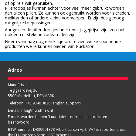
of op reis wilt gebruiken.
Pillendoosjes kunnen echter voor veel meer gebruikt worden
dan alleen pillen. Ze kunnen ook gebruikt worden voor sieraden,
melktanden of andere kleine voorwerpen. Er zijn dus genoeg
mogelijke toepassingen.
Aangezien de pillendoosjes heel redelijk geprijsd zijn, zou het
ook een uitstekend cadeau-idee zijn.
Neem vandaag nog een kijkje om te zien welke spannende
producten we je kunnen bieden van Puckator.
Adres
MundFrisk.nl
Teglgaardsvej 36
5500 Middelfart, DENMARK
Telefoon
:
+45 9340 3838 (english support)
E-mail
:
E-mails worden binnen 3 uur tijdens normale kantooruren
beantwoord
BTW nummer
:
DK39991373 Albert Larsen ApS (VAT is reported under
the EU One Stop Shop (OSS) scheme)