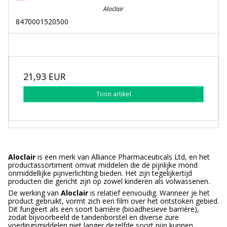
Aloclair
8470001520500
21,93 EUR
Toon artikel
Aloclair
is een merk van Alliance Pharmaceuticals Ltd, en het
productassortiment omvat middelen die de pijnlijke mond
onmiddellijke pijnverlichting bieden. Het zijn tegelijkertijd
producten die gericht zijn op zowel kinderen als volwassenen.
De werking van
Aloclair
is relatief eenvoudig. Wanneer je het
product gebruikt, vormt zich een film over het ontstoken gebied.
Dit fungeert als een soort barrière (bioadhesieve barrière),
zodat bijvoorbeeld de tandenborstel en diverse zure
voedingsmiddelen niet langer dezelfde soort pijn kunnen