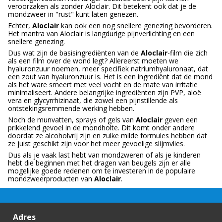
veroorzaken als zonder Aloclair. Dit betekent ook dat je de
mondzweer in "rust" kunt laten genezen.
Echter,
Aloclair
kan ook een nog snellere genezing bevorderen.
Het mantra van Aloclair is langdurige pijnverlichting en een
snellere genezing.
Dus wat zijn de basisingrediënten van de
Aloclair
-film die zich
als een film over de wond legt? Allereerst moeten we
hyaluronzuur noemen, meer specifiek natriumhyaluronaat, dat
een zout van hyaluronzuur is. Het is een ingrediënt dat de mond
als het ware smeert met veel vocht en de mate van irritatie
minimaliseert. Andere belangrijke ingrediënten zijn PVP, aloë
vera en glycyrrhizinaat, die zowel een pijnstillende als
ontstekingsremmende werking hebben.
Noch de munvatten, sprays of gels van
Aloclair
geven een
prikkelend gevoel in de mondholte. Dit komt onder andere
doordat ze alcoholvrij zijn en zulke milde formules hebben dat
ze juist geschikt zijn voor het meer gevoelige slijmvlies.
Dus als je vaak last hebt van mondzweren of als je kinderen
hebt die beginnen met het dragen van beugels zijn er alle
mogelijke goede redenen om te investeren in de populaire
mondzweerproducten van
Aloclair
.
Adres