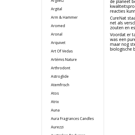
Argiletz
de planeet 
kwaliteitspr
Argital
reacties kun
Arm & Hammer
CureNat staa
net als versc
Aromed
zouten en es
Aronal
Voordat er t
was een pure
Arquivet
maar nog ste
biologische 
Art Of Vedas
Artémis Nature
Arthrodont
Astroglide
Atemfrisch
Atos
Atrix
Auna
Aura Fragrances Candles
Aurezzi