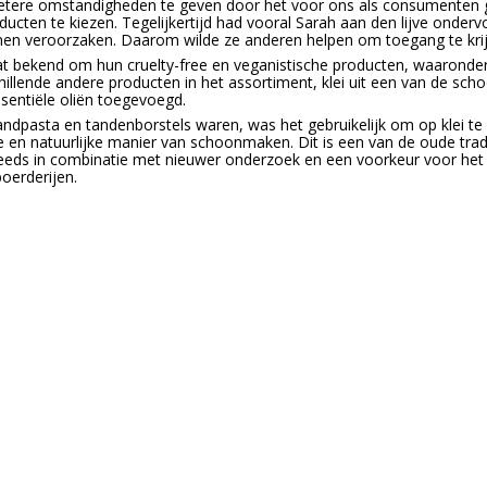
betere omstandigheden te geven door het voor ons als consumenten
oducten te kiezen. Tegelijkertijd had vooral Sarah aan den lijve onder
nen veroorzaken. Daarom wilde ze anderen helpen om toegang te kri
t bekend om hun cruelty-free en veganistische producten, waaronder
hillende andere producten in het assortiment, klei uit een van de scho
sentiële oliën toegevoegd.
andpasta en tandenborstels waren, was het gebruikelijk om op klei 
 en natuurlijke manier van schoonmaken. Dit is een van de oude tra
eds in combinatie met nieuwer onderzoek en een voorkeur voor het b
boerderijen.