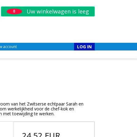
Uw winkelwagen is leeg
0
LOG IN
w account
droom van het Zwitserse echtpaar Sarah en
om werkelijkheid voor de chef-kok en
 met toewijding te werken.
24,52 EUR