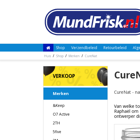
Shop
Verzendbeleid
Retourbeleid
Alg
/
/
/
Huis
Shop
Merken
CureNat
Cure
VERKOOP
CureNat - na
Merken
&Keep
Van welke to
Raphaël om e
O7 Active
ontwerper di
2TH
5five