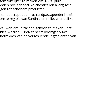
 gemakkelijker te maken om 100% pure
vonden hoe schadelijke chemicaliën allergische
jgen tot schonere producten.
 tandpastapoeder. Dit tandpastapoeder heeft,
onste regio's van Sardinië en milieuvriendelijke
te kauwen om je tanden schoon te maken - het
dities waarop CureNat heeft voortgebouwd,
etrekken van de verschillende ingrediënten van