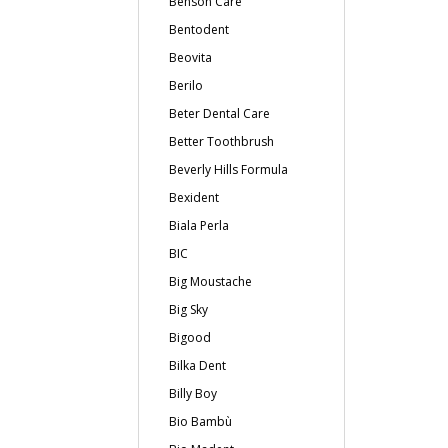
Benson Care
Bentodent
Beovita
Berilo
Beter Dental Care
Better Toothbrush
Beverly Hills Formula
Bexident
Biala Perla
BIC
Big Moustache
Big Sky
Bigood
Bilka Dent
Billy Boy
Bio Bambù