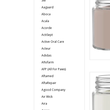
3M
Aagaard
Aboca
Acala
Acorde
ActiSept
Active Oral Care
Acteur
Adidas
Aflofarm
AFP (All For Paws)
Aftamed
AftaRepair
Agood Company
Air Wick
Aira