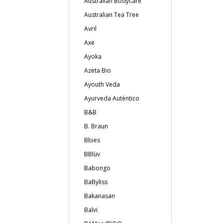
Australian Bodycare
Australian Tea Tree
Avril
Axe
Ayoka
Azeta Bio
Ayouth Veda
Ayurveda Auténtico
B&B
B. Braun
Bbies
BBlüv
Babongo
BaByliss
Bakanasan
Balvi