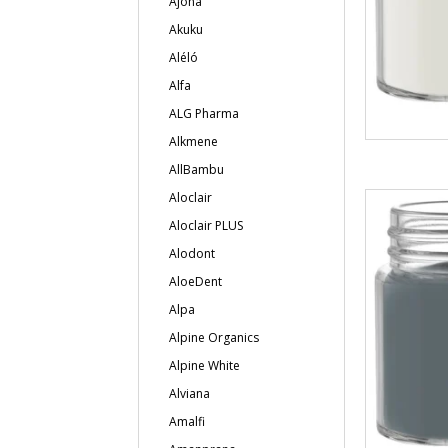
Ajona
Akuku
Aléló
Alfa
ALG Pharma
Alkmene
AllBambu
Aloclair
Aloclair PLUS
Alodont
AloeDent
Alpa
Alpine Organics
Alpine White
Alviana
Amalfi