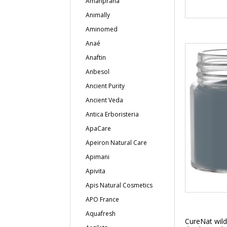
Amanprana
Animally
Aminomed
Anaé
Anaftin
Anbesol
Ancient Purity
Ancient Veda
Antica Erboristeria
ApaCare
Apeiron Natural Care
Apimani
Apivita
Apis Natural Cosmetics
APO France
Aquafresh
CureNat wild