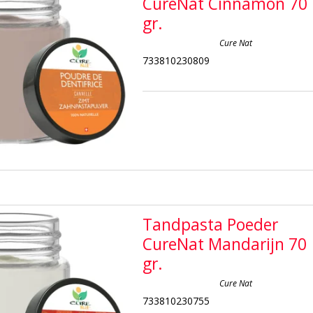
CureNat Cinnamon 70
gr.
Cure Nat
733810230809
Tandpasta Poeder
CureNat Mandarijn 70
gr.
Cure Nat
733810230755