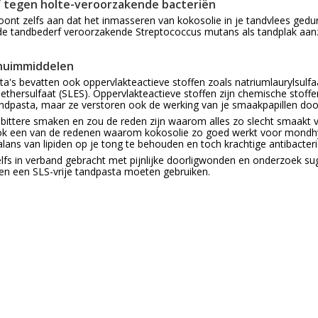
ef tegen holte-veroorzakende bacteriën
ont zelfs aan dat het inmasseren van kokosolie in je tandvlees ged
de tandbederf veroorzakende Streptococcus mutans als tandplak aanzi
chuimmiddelen
ta's bevatten ook oppervlakteactieve stoffen zoals natriumlaurylsulfaa
lethersulfaat (SLES). Oppervlakteactieve stoffen zijn chemische stoff
andpasta, maar ze verstoren ook de werking van je smaakpapillen door 
t bittere smaken en zou de reden zijn waarom alles zo slecht smaakt vl
ok een van de redenen waarom kokosolie zo goed werkt voor mondh
balans van lipiden op je tong te behouden en toch krachtige antibacter
lfs in verband gebracht met pijnlijke doorligwonden en onderzoek s
n een SLS-vrije tandpasta moeten gebruiken.