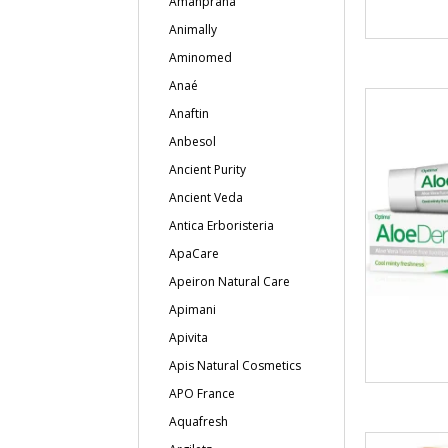
Amanprana
Animally
Aminomed
Anaé
Anaftin
Anbesol
Ancient Purity
Ancient Veda
Antica Erboristeria
ApaCare
Apeiron Natural Care
Apimani
Apivita
Apis Natural Cosmetics
APO France
Aquafresh