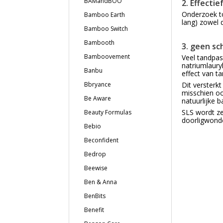
BAMandBOO
2. Effecti
Onderzoek to
Bamboo Earth
lang) zowel 
Bamboo Switch
Bambooth
3. geen s
Bamboovement
Veel tandpas
natriumlaury
Banbu
effect van t
Dit versterk
Bbryance
misschien o
Be Aware
natuurlijke 
SLS wordt ze
Beauty Formulas
doorligwonde
Bebio
Beconfident
Bedrop
Beewise
Ben & Anna
BenBits
Benefit