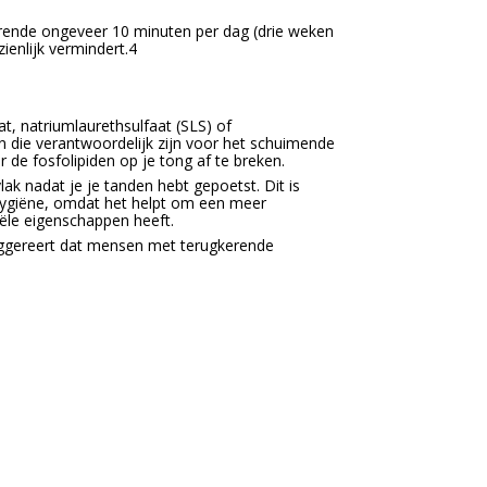
urende ongeveer 10 minuten per dag (drie weken
enlijk vermindert.4
t, natriumlaurethsulfaat (SLS) of
en die verantwoordelijk zijn voor het schuimende
de fosfolipiden op je tong af te breken.
ak nadat je je tanden hebt gepoetst. Dit is
ygiëne, omdat het helpt om een meer
iële eigenschappen heeft.
uggereert dat mensen met terugkerende