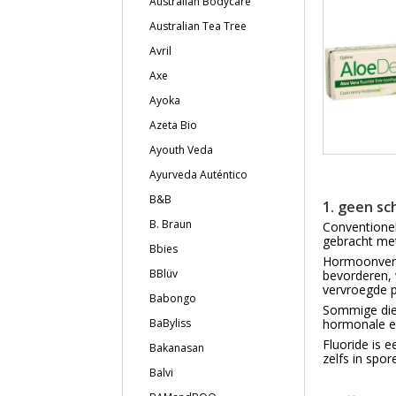
Australian Bodycare
Australian Tea Tree
Avril
Axe
Ayoka
Azeta Bio
Ayouth Veda
Ayurveda Auténtico
B&B
1. geen sc
B. Braun
Conventionel
gebracht met
Bbies
Hormoonvers
BBlüv
bevorderen, 
vervroegde pu
Babongo
Sommige dier
hormonale ef
BaByliss
Fluoride is e
Bakanasan
zelfs in spor
Balvi