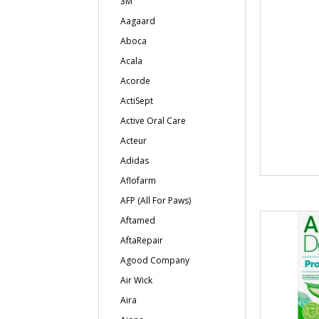
3M
Aagaard
Aboca
Acala
Acorde
ActiSept
Active Oral Care
Acteur
Adidas
Aflofarm
AFP (All For Paws)
Aftamed
AftaRepair
Agood Company
Air Wick
Aira