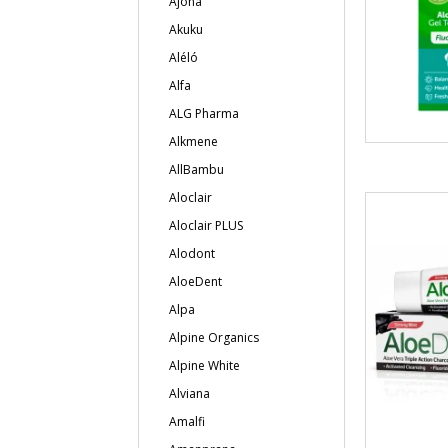
Ajona
Akuku
Aléló
Alfa
ALG Pharma
Alkmene
AllBambu
Aloclair
Aloclair PLUS
Alodont
AloeDent
Alpa
Alpine Organics
Alpine White
Alviana
Amalfi