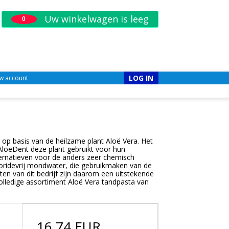
Uw winkelwagen is leeg
0
LOG IN
w account
op basis van de heilzame plant Aloë Vera. Het
loeDent deze plant gebruikt voor hun
lternatieven voor de anders zeer chemisch
luoridevrij mondwater, die gebruikmaken van de
ten van dit bedrijf zijn daarom een uitstekende
volledige assortiment Aloë Vera tandpasta van
16,74 EUR