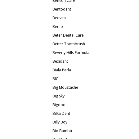
Benson Care
Bentodent
Beovita
Berilo
Beter Dental Care
Better Toothbrush
Beverly Hills Formula
Bexident
Biala Perla
BIC
Big Moustache
Big Sky
Bigood
Bilka Dent
Billy Boy
Bio Bambù