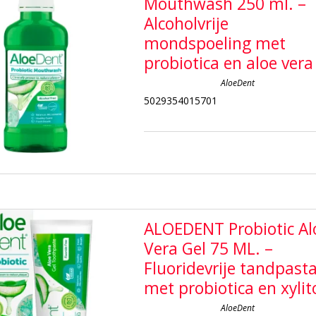
Mouthwash 250 ml. –
Alcoholvrije
mondspoeling met
probiotica en aloe vera
AloeDent
5029354015701
ALOEDENT Probiotic Al
Vera Gel 75 ML. –
Fluoridevrije tandpast
met probiotica en xylit
AloeDent