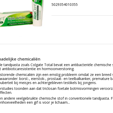
5029354010355
hadelijke chemicaliën
e tandpasta zoals Colgate Total bevat een antibacteriële chemische 
 antibioticaresistentie en hormoonverstoring.
torende chemicaliën zijn een ernstig probleem omdat ze een breed
waaronder: borst-, eierstok-, prostaat- en teelbalkanker, premature 
berteit bij meisjes en achtergebleven testikels bij jongens.
studies toonden aan dat triclosan foetale botmisvormingen veroorza
fecten.
en andere veelgebruikte chemische stof in conventionele tandpasta. Flu
enhoeveelheden een gif is voor je lichaam...