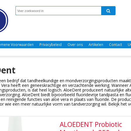
emene Voorwaarden
Privacybeleid
Over ons
Artikelen
Contact
U
Dent
een bedrijf dat tandheelkundige en mondverzorgingsproducten maakt 
 Vera heeft een geneeskrachtige en verzachtende werking. Wanneer A
ngsproducten, is dat heel logisch. AloeDent produceert natuurlijke a
verzorging. AloeDent biedt bijvoorbeeld fluoridevrije tandpasta en f
en reinigende functies van aloë vera in plaats van fluoride. De produc
or wie een meer natuurlijke vorm van tandverzorging wil. Bekijk het 
ALOEDENT Probiotic