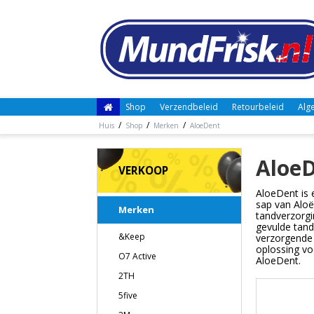
Shop
Verzendbeleid
Retourbeleid
Alg
/
/
/
Huis
Shop
Merken
AloeDent
Aloe
VERKOOP
AloeDent is 
sap van Aloë
Merken
tandverzorgi
gevulde tand
&Keep
verzorgende 
oplossing vo
O7 Active
AloeDent.
2TH
5five