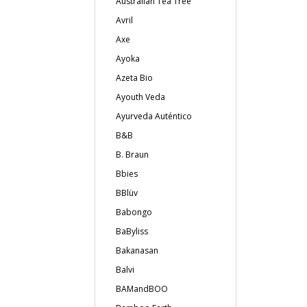
Australian Tea Tree
Avril
Axe
Ayoka
Azeta Bio
Ayouth Veda
Ayurveda Auténtico
B&B
B. Braun
Bbies
BBlüv
Babongo
BaByliss
Bakanasan
Balvi
BAMandBOO