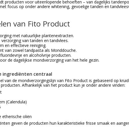
dt producten voor uiteenlopende behoeften – van dagelijks tandenp
met focus op onder andere whitening, gevoelige tanden en tandvlees
len van Fito Product
rging met natuurlijke plantenextracten.
e verzorging van tanden en tandvlees.
m en effectieve reiniging.
nt van zowel tandpasta als Monddouche.
luoridevrije en alcoholvrije producten.
voor de dagelijkse mondverzorging van het hele gezin.
e ingrediënten centraal
el van de mondverzorgingslijn van Fito Product is gebaseerd op kruide
producten. Afhankelijk van het product kun je onder andere vinden:
t
m (Calendula)
s
e
e etherische oliën
ënten geven de producten hun karakteristieke frisse smaak en aan