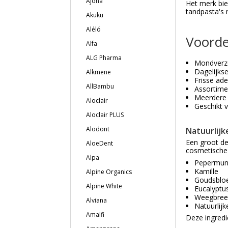
Ajona
Het merk bie
tandpasta's 
Akuku
Aléló
Voorde
Alfa
ALG Pharma
Mondverzo
Dagelijks
Alkmene
Frisse ade
AllBambu
Assortime
Meerdere f
Aloclair
Geschikt 
Aloclair PLUS
Alodont
Natuurlijk
Een groot de
AloeDent
cosmetische 
Alpa
Pepermun
Kamille
Alpine Organics
Goudsbloe
Alpine White
Eucalyptu
Weegbre
Alviana
Natuurlijk
Amalfi
Deze ingredi