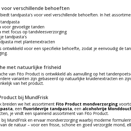
 voor verschillende behoeften
 biedt tandpasta's voor veel verschillende behoeften. In het assortime
 tandpasta
 voor gevoelige tanden
 met focus op tandvleesverzorging
ije tandpasta's
ndpasta met plantenextracten
 is ontwikkeld voor een specifieke behoefte, zodat je eenvoudig de tan
ing.
e met natuurlijke frisheid
e van Fito Product is ontwikkeld als aanvulling op het tandenpoets
erdere varianten zijn gebaseerd op natuurlijke kruidenextracten en zij
nkelijk van het product.
Product bij MundFrisk
k breiden we het assortiment
Fito Product mondverzorging
voortd
dpasta
, een
fluoridevrije tandpasta
, een
alcoholvrije Monddouc
cten, je vindt een spannend assortiment van Fito Product.
e bij MundFrisk en ervaar mondverzorging waarbij moderne formule
 van de natuur – voor een frisse, schone en goed verzorgde mond, el