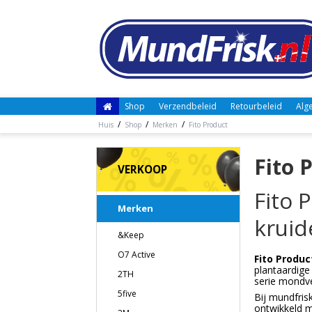
Shop
Verzendbeleid
Retourbeleid
Alg
/
/
/
Huis
Shop
Merken
Fito Product
Fito 
VERKOOP
Fito 
Merken
kruid
&Keep
O7 Active
Fito Produc
plantaardige
2TH
serie mondve
5five
Bij mundfris
ontwikkeld me