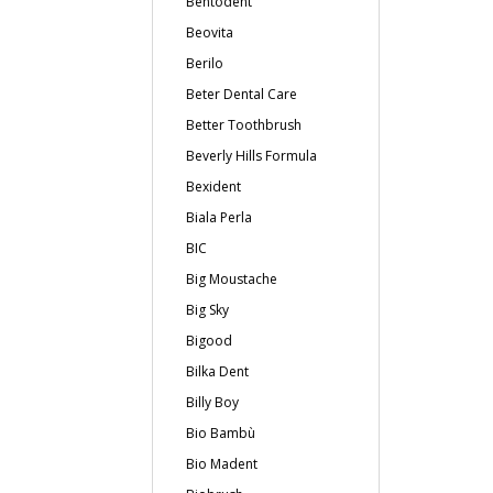
Bentodent
Beovita
Berilo
Beter Dental Care
Better Toothbrush
Beverly Hills Formula
Bexident
Biala Perla
BIC
Big Moustache
Big Sky
Bigood
Bilka Dent
Billy Boy
Bio Bambù
Bio Madent