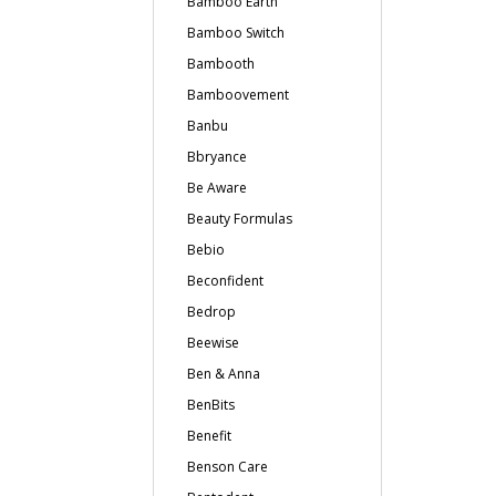
Bamboo Earth
Bamboo Switch
Bambooth
Bamboovement
Banbu
Bbryance
Be Aware
Beauty Formulas
Bebio
Beconfident
Bedrop
Beewise
Ben & Anna
BenBits
Benefit
Benson Care