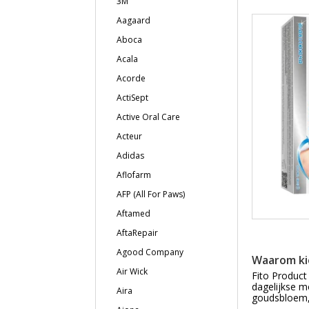
3M
Aagaard
Aboca
Acala
Acorde
ActiSept
Active Oral Care
Acteur
Adidas
Aflofarm
AFP (All For Paws)
Aftamed
AftaRepair
Agood Company
Waarom ki
Air Wick
Fito Product
dagelijkse m
Aira
goudsbloem,