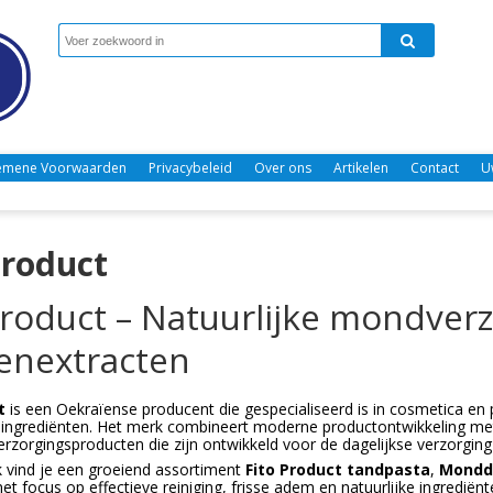
emene Voorwaarden
Privacybeleid
Over ons
Artikelen
Contact
U
Product
Product – Natuurlijke mondver
enextracten
t
is een Oekraïense producent die gespecialiseerd is in cosmetica en p
 ingrediënten. Het merk combineert moderne productontwikkeling met 
rzorgingsproducten die zijn ontwikkeld voor de dagelijkse verzorgin
k vind je een groeiend assortiment
Fito Product tandpasta
,
Mondd
t focus op effectieve reiniging, frisse adem en natuurlijke ingrediënt