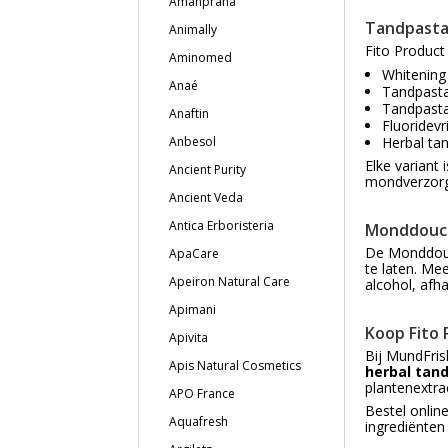
Amanprana
Tandpasta
Animally
Fito Product
Aminomed
Whitening
Anaé
Tandpasta
Tandpasta
Anaftin
Fluoridevr
Anbesol
Herbal ta
Elke variant
Ancient Purity
mondverzorg
Ancient Veda
Antica Erboristeria
Monddouch
De Monddouch
ApaCare
te laten. Me
Apeiron Natural Care
alcohol, afha
Apimani
Koop Fito 
Apivita
Bij MundFris
Apis Natural Cosmetics
herbal tan
plantenextra
APO France
Bestel onlin
Aquafresh
ingrediënten