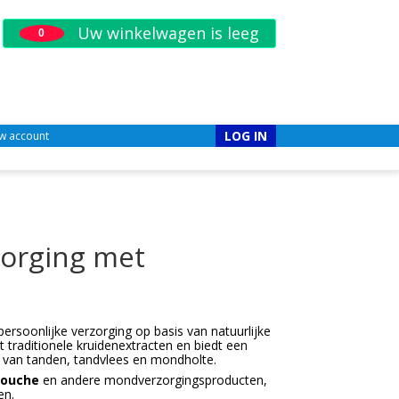
Uw winkelwagen is leeg
0
LOG IN
w account
zorging met
ersoonlijke verzorging op basis van natuurlijke
traditionele kruidenextracten en biedt een
g van tanden, tandvlees en mondholte.
ouche
en andere mondverzorgingsproducten,
en.