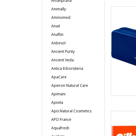
Amanprana
Animally
Aminomed
Anaé
Anaftin
Anbesol
Ancient Purity
Ancient Veda
Antica Erboristeria
ApaCare
Apeiron Natural Care
Apimani
Apivita
Apis Natural Cosmetics
APO France
Aquafresh