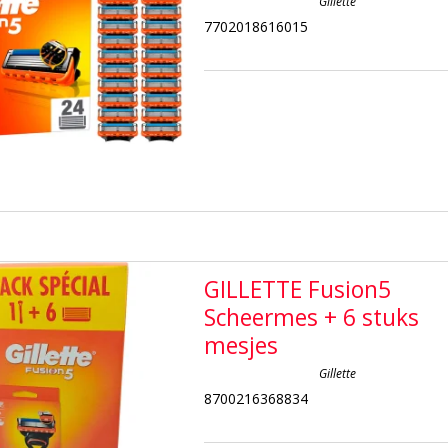
Gillette
7702018616015
GILLETTE Fusion5
Scheermes + 6 stuks
mesjes
Gillette
8700216368834