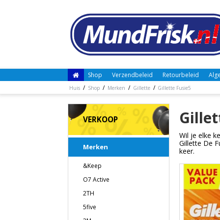
Shop
Verzendbeleid
Retourbeleid
Alg
/
/
/
/
Huis
Shop
Merken
Gillette
Gillette Fusie5
Gille
VERKOOP
Wil je elke k
Gillette De 
Merken
keer.
&Keep
O7 Active
2TH
5five