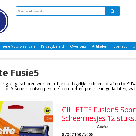
emene Voorwaarden
Privacybeleid
Over ons
Artikelen
Contact
U
tte Fusie5
eer glad geschoren worden, of je nu dagelijks scheert of af en toe? Dan
Fusion 5-serie is ontworpen met comfort en precisie in gedachten, wat 
GILLETTE Fusion5 Spor
Scheermesjes 12 stuks
Gillette
8700216075008