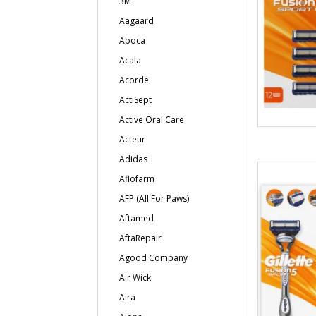
3M
Aagaard
Aboca
Acala
Acorde
ActiSept
Active Oral Care
Acteur
Adidas
Aflofarm
AFP (All For Paws)
Aftamed
AftaRepair
Agood Company
Air Wick
Aira