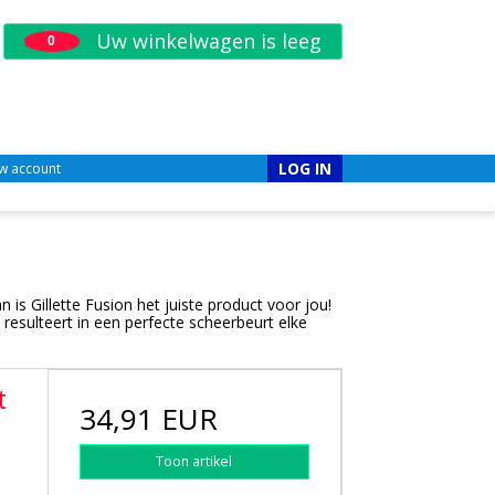
Uw winkelwagen is leeg
0
LOG IN
w account
 is Gillette Fusion het juiste product voor jou!
resulteert in een perfecte scheerbeurt elke
t
34,91 EUR
.
Toon artikel