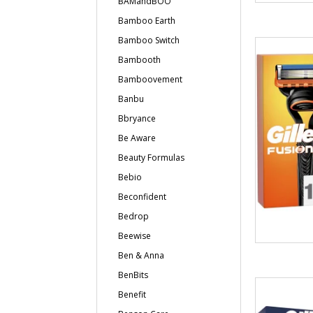
BAMandBOO
Bamboo Earth
Bamboo Switch
Bambooth
Bamboovement
Banbu
Bbryance
Be Aware
Beauty Formulas
Bebio
Beconfident
Bedrop
Beewise
Ben & Anna
BenBits
Benefit