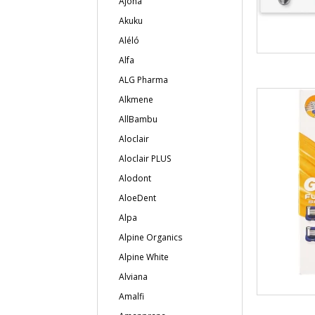
Ajona
Akuku
Aléló
Alfa
ALG Pharma
Alkmene
AllBambu
Aloclair
Aloclair PLUS
Alodont
AloeDent
Alpa
Alpine Organics
Alpine White
Alviana
Amalfi