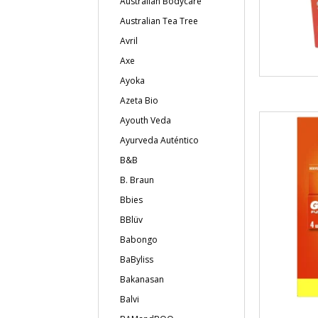
Australian Bodycare
Australian Tea Tree
Avril
Axe
Ayoka
Azeta Bio
Ayouth Veda
Ayurveda Auténtico
B&B
B. Braun
Bbies
BBlüv
Babongo
BaByliss
Bakanasan
Balvi