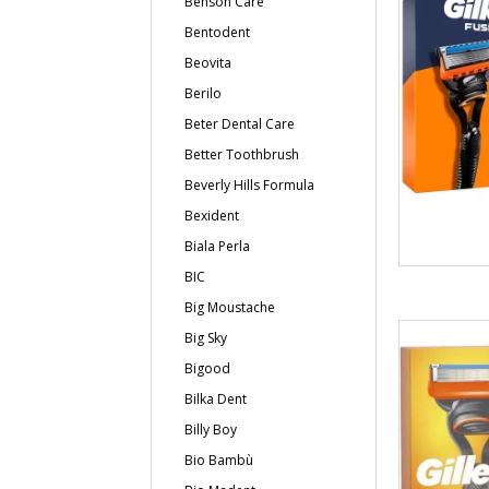
Benson Care
Bentodent
Beovita
Berilo
Beter Dental Care
Better Toothbrush
Beverly Hills Formula
Bexident
Biala Perla
BIC
Big Moustache
Big Sky
Bigood
Bilka Dent
Billy Boy
Bio Bambù