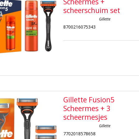
Scheermes +
scheerschuim set
Gillette
8700216075343
Gillette Fusion5
Scheermes + 3
scheermesjes
Gillette
7702018578658