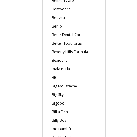
Benson Care
Bentodent
Beovita
Berilo
Beter Dental Care
Better Toothbrush
Beverly Hills Formula
Bexident
Biala Perla
BIC
Big Moustache
Big Sky
Bigood
Bilka Dent
Billy Boy
Bio Bambù