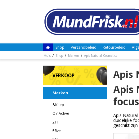
Shop
Verzendbeleid
Retourbeleid
Alg
/
/
/
Huis
Shop
Merken
Apis Natural Cosmetics
Apis 
VERKOOP
Apis 
Merken
focus
&Keep
O7 Active
Apis Natural
duidelijke f
2TH
geschikt zij
5five