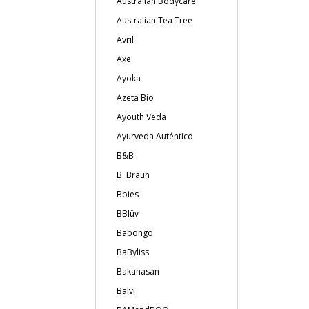
Australian Bodycare
Australian Tea Tree
Avril
Axe
Ayoka
Azeta Bio
Ayouth Veda
Ayurveda Auténtico
B&B
B. Braun
Bbies
BBlüv
Babongo
BaByliss
Bakanasan
Balvi