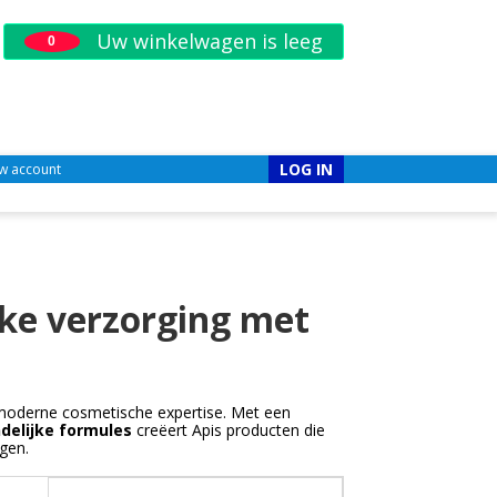
Uw winkelwagen is leeg
0
LOG IN
w account
jke verzorging met
 moderne cosmetische expertise. Met een
ndelijke formules
creëert Apis producten die
gen.