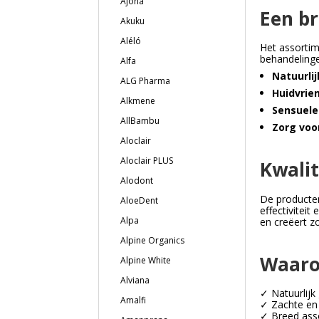
Ajona
Een br
Akuku
Aléló
Het assortim
behandelinge
Alfa
Natuurli
ALG Pharma
Huidvrie
Alkmene
Sensuele
AllBambu
Zorg voor
Aloclair
Aloclair PLUS
Kwali
Alodont
De producten
AloeDent
effectivitei
Alpa
en creëert z
Alpine Organics
Waaro
Alpine White
Alviana
✓ Natuurlijk
Amalfi
✓ Zachte en 
✓ Breed asso