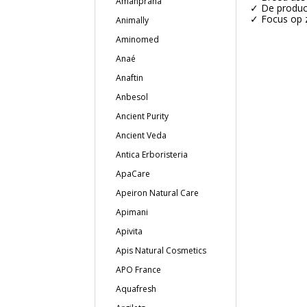
Amanprana
✓ De product
✓ Focus op z
Animally
Aminomed
Anaé
Anaftin
Anbesol
Ancient Purity
Ancient Veda
Antica Erboristeria
ApaCare
Apeiron Natural Care
Apimani
Apivita
Apis Natural Cosmetics
APO France
Aquafresh