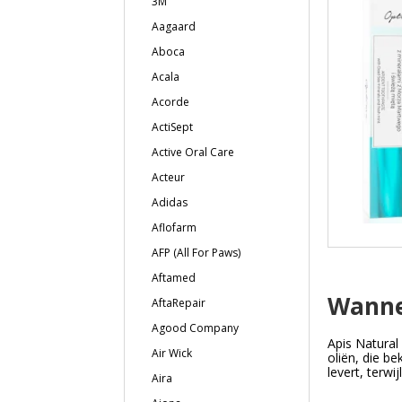
3M
Aagaard
Aboca
Acala
Acorde
ActiSept
Active Oral Care
Acteur
Adidas
Aflofarm
AFP (All For Paws)
Aftamed
Wanne
AftaRepair
Agood Company
Apis Natural
Air Wick
oliën, die b
levert, terw
Aira