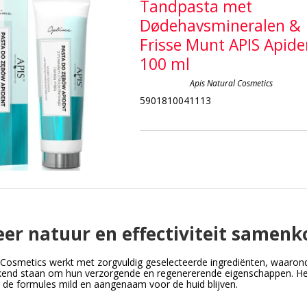
Tandpasta met
Dødehavsmineralen &
Frisse Munt APIS Apide
100 ml
Apis Natural Cosmetics
5901810041113
er natuur en effectiviteit samen
 Cosmetics werkt met zorgvuldig geselecteerde ingrediënten, waarond
ekend staan om hun verzorgende en regenererende eigenschappen. Het
ijl de formules mild en aangenaam voor de huid blijven.