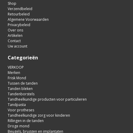
Shop
Verzendbeleid
Retourbeleid
Algemene Voorwaarden
Privacybeleid
Over ons
Artikelen
Contact
Uw account
Categorieën
VERKOOP
Merken
Frisk Mond
Tussen de tanden
Tanden bleken
Tandenborstels
Tandheelkundige producten voor particulieren
Tandpasta
Voor protheses
Tandheelkundige zorg voor kinderen
Rillingen in de tanden
Droge mond
Beugels, bruggen en implantaten