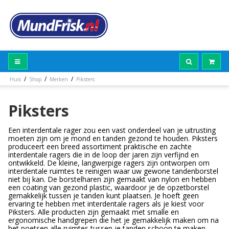
/
/
/
Huis
Shop
Merken
Piksters
Piksters
Een interdentale rager zou een vast onderdeel van je uitrusting
moeten zijn om je mond en tanden gezond te houden. Piksters
produceert een breed assortiment praktische en zachte
interdentale ragers die in de loop der jaren zijn verfijnd en
ontwikkeld. De kleine, langwerpige ragers zijn ontworpen om
interdentale ruimtes te reinigen waar uw gewone tandenborstel
niet bij kan. De borstelharen zijn gemaakt van nylon en hebben
een coating van gezond plastic, waardoor je de opzetborstel
gemakkelijk tussen je tanden kunt plaatsen. Je hoeft geen
ervaring te hebben met interdentale ragers als je kiest voor
Piksters. Alle producten zijn gemaakt met smalle en
ergonomische handgrepen die het je gemakkelijk maken om na
het poetsen alle ruimtes tussen je tanden schoon te maken.