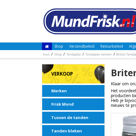
Shop
Verzendbeleid
Retourbeleid
Alg
/
/
/
/
Huis
Shop
Tandpasta
Tandpasta merken
Briters Tandp
Brite
VERKOOP
Klaar om onz
Het voordeel
Merken
producten bi
Heb je bijvo
Frisk Mond
nieuws te pr
Tussen de tanden
Tanden bleken