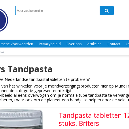
emene Voorwaarden
Privacybeleid
Over ons
Artikelen
Contact
U
asta
rs Tandpasta
e Nederlandse tandpastatabletten te proberen?
 van het winkelen voor je mondverzorgingsproducten hier op MundFris
nnen de categorie gepresenteerd krijgt.
orbeeld al eens overwogen om je normale tube tandpasta te vervange
oberen, maar ook om de planeet een handje te helpen door de vele t
Tandpasta tabletten 1
stuks. Briters