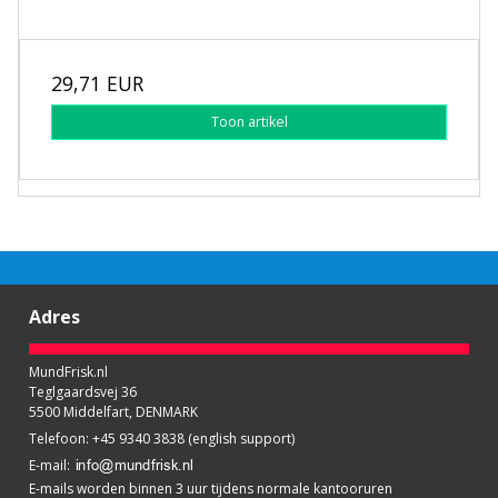
29,71 EUR
Toon artikel
Adres
MundFrisk.nl
Teglgaardsvej 36
5500 Middelfart, DENMARK
Telefoon
:
+45 9340 3838 (english support)
E-mail
:
E-mails worden binnen 3 uur tijdens normale kantooruren