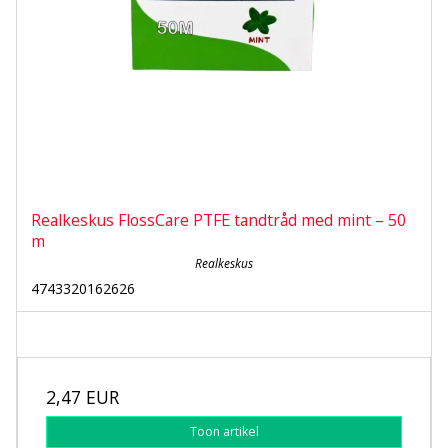
Realkeskus FlossCare PTFE tandtråd med mint – 50
m
Realkeskus
4743320162626
2,47 EUR
Toon artikel