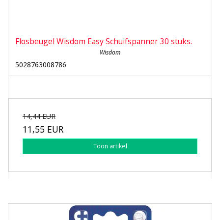
Flosbeugel Wisdom Easy Schuifspanner 30 stuks.
Wisdom
5028763008786
14,44 EUR
11,55 EUR
Toon artikel