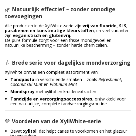
🌿
Natuurlijk effectief – zonder onnodige
toevoegingen
Alle producten in de XyliWhite-serie zijn
vrij van fluoride, SLS,
parabenen en kunstmatige kleurstoffen
, en veel varianten
zijn
veganistisch en glutenvrij
.
De pure formule zorgt voor een frisse mondgevoel en
natuurlijke bescherming – zonder harde chemicaliën.
💧
Brede serie voor dagelijkse mondverzorging
XyliWhite omvat een compleet assortiment van:
Tandpasta
in verschillende smaken – zoals
Refreshmint
,
Coconut Oil Mint
en
Platinum Mint
Mondspray
met xylitol en kruidenextracten
Tandzijde en verzorgingsaccessoires
, ontwikkeld voor
een natuurlijke, complete tandverzorgingsroutine
💚
Voordelen van de XyliWhite-serie
Bevat
xylitol
, dat helpt cariës te voorkomen en het glazuur
te versterken