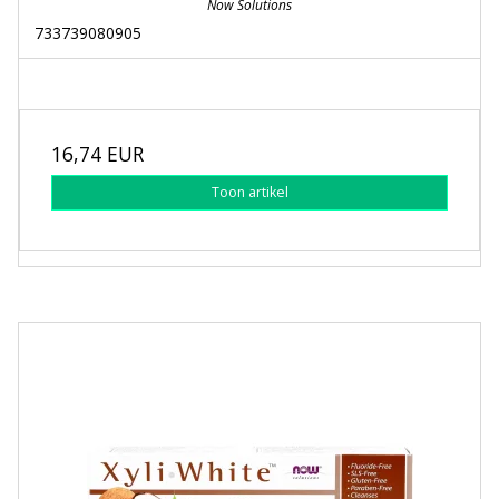
Now Solutions
733739080905
16,74 EUR
Toon artikel