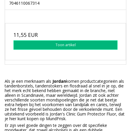
7046110067314
11,55 EUR
Toon artikel
Als je een merknaam als
Jordan
komen productcategorieën als
tandenborstels, tandenstokers en flosdraad al snel in je op, die
het merk echt bekend hebben gemaakt in de branche, niet
alleen in Scandinavië, maar wereldwijd. Jordan zit ook achter
verschillende soorten mondspoelingen die je net dat beetje
extra helpen bij het voorkomen van tandplak en cariës, terwijl
ze het frisse gevoel behouden door de verkoelende munt. Een
uitstekend voorbeeld is Jordan's Clinic Gum Protector Fluor, dat
je hier kunt kopen op MundFrisk.
Er zijn veel goede dingen te zeggen over dit specifieke
mondwater, dat zowel alcoholvrij is als een dubbele