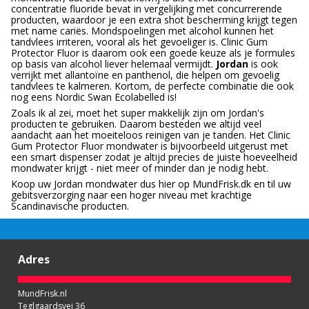
concentratie fluoride bevat in vergelijking met concurrerende
producten, waardoor je een extra shot bescherming krijgt tegen
met name cariës. Mondspoelingen met alcohol kunnen het
tandvlees irriteren, vooral als het gevoeliger is. Clinic Gum
Protector Fluor is daarom ook een goede keuze als je formules
op basis van alcohol liever helemaal vermijdt.
Jordan
is ook
verrijkt met allantoïne en panthenol, die helpen om gevoelig
tandvlees te kalmeren. Kortom, de perfecte combinatie die ook
nog eens Nordic Swan Ecolabelled is!
Zoals ik al zei, moet het super makkelijk zijn om Jordan's
producten te gebruiken. Daarom besteden we altijd veel
aandacht aan het moeiteloos reinigen van je tanden. Het Clinic
Gum Protector Fluor mondwater is bijvoorbeeld uitgerust met
een smart dispenser zodat je altijd precies de juiste hoeveelheid
mondwater krijgt - niet meer of minder dan je nodig hebt.
Koop uw Jordan mondwater dus hier op MundFrisk.dk en til uw
gebitsverzorging naar een hoger niveau met krachtige
Scandinavische producten.
Adres
MundFrisk.nl
Teglgaardsvej 36