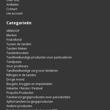
Over ons
Artikelen
Contact
Uw account
Categorieën
VERKOOP
Merken
Frisk Mond
Tussen de tanden
Tanden bleken
Tandenborstels
Tandheelkundige producten voor particulieren
Tandpasta
Voor protheses
Tandheelkundige zorg voor kinderen
Rillingen in de tanden
Droge mond
Beugels, bruggen en implantaten
Vakantie / Reizen / Festival
Propolis Producten
Tandverzorgingsproducten voor parodontitis
Xylitol tandverzorgingsproducten
Andere producten