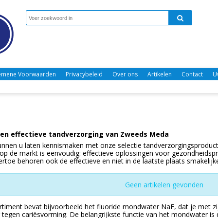
emene Voorwaarden
Privacybeleid
Over ons
Artikelen
Contact
U
 en effectieve tandverzorging van Zweeds Meda
nnen u laten kennismaken met onze selectie tandverzorgingsproduc
op de markt is eenvoudig: effectieve oplossingen voor gezondheidsprod
iertoe behoren ook de effectieve en niet in de laatste plaats smakeli
Geen artikelen gevonden
rtiment bevat bijvoorbeeld het fluoride mondwater NaF, dat je met zij
tegen cariësvorming. De belangrijkste functie van het mondwater is d