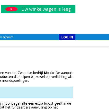
Uw winkelwagen is leeg
0
LOG IN
w account
ten van het Zweedse bedrijf
Meda
. De aanpak
ucten die helpen bij zowel pijnverlichting als
jke mondspoelingen.
n fluoridegehalte een extra boost geeft in de
at het fungeert als aanvulling op het