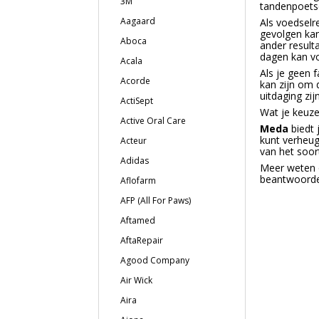
3M
tandenpoetse
Aagaard
Als voedselr
gevolgen kan
Aboca
ander resulta
dagen kan v
Acala
Als je geen 
Acorde
kan zijn om 
uitdaging zijn
ActiSept
Wat je keuze 
Active Oral Care
Meda
biedt
kunt verheug
Acteur
van het soor
Adidas
Meer weten
beantwoorde
Aflofarm
AFP (All For Paws)
Aftamed
AftaRepair
Agood Company
Air Wick
Aira