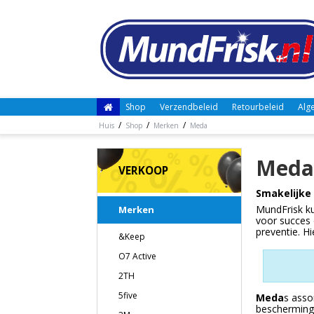
Shop
Verzendbeleid
Retourbeleid
Alg
/
/
/
Huis
Shop
Merken
Meda
Meda
VERKOOP
Smakelijke
MundFrisk ku
Merken
voor succes 
preventie. H
&Keep
O7 Active
2TH
5five
Meda
s asso
bescherming 