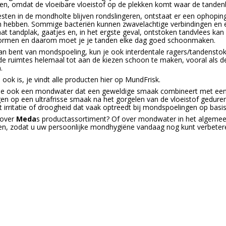
n, omdat de vloeibare vloeistof op de plekken komt waar de tandenbo
esten in de mondholte blijven rondslingeren, ontstaat er een ophopin
 hebben. Sommige bacteriën kunnen zwavelachtige verbindingen en e
at tandplak, gaatjes en, in het ergste geval, ontstoken tandvlees kan z
ormen en daarom moet je je tanden elke dag goed schoonmaken.
fan bent van mondspoeling, kun je ook interdentale ragers/tandenstok
de ruimtes helemaal tot aan de kiezen schoon te maken, vooral als d
.
ook is, je vindt alle producten hier op MundFrisk.
 je ook een mondwater dat een geweldige smaak combineert met een al
en op een ultrafrisse smaak na het gorgelen van de vloeistof gedurend
t irritatie of droogheid dat vaak optreedt bij mondspoelingen op basis
 over
Meda
s productassortiment? Of over mondwater in het algemee
n, zodat u uw persoonlijke mondhygiëne vandaag nog kunt verbeter