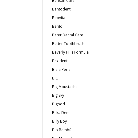
Benson Care
Bentodent
Beovita
Berilo
Beter Dental Care
Better Toothbrush
Beverly Hills Formula
Bexident
Biala Perla
BIC
Big Moustache
Big Sky
Bigood
Bilka Dent
Billy Boy
Bio Bambù