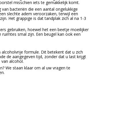
rstel misschien iets te gemakkelijk komt.
g van bacteriën die een aantal ongelukkige
en slechte adem veroorzaken, terwijl een
ijn. Het grappige is dat tandplak zich al na 1-3
ers gebruiken, hoewel het een beetje moeilijker
e ruimtes smal zijn. Een beugel kan ook een
coholvrije formule. Dit betekent dat u zich
e de aangegeven tijd, zonder dat u last krijgt
 van alcohol.
n? We staan klaar om al uw vragen te
en.