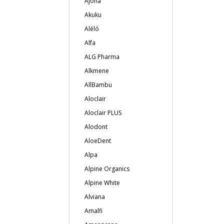
Ajona
Akuku
Aléló
Alfa
ALG Pharma
Alkmene
AllBambu
Aloclair
Aloclair PLUS
Alodont
AloeDent
Alpa
Alpine Organics
Alpine White
Alviana
Amalfi