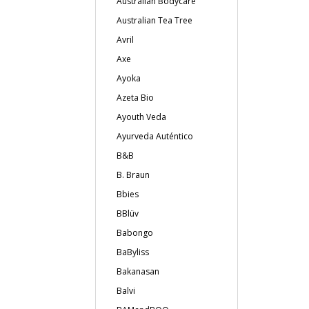
Australian Bodycare
Australian Tea Tree
Avril
Axe
Ayoka
Azeta Bio
Ayouth Veda
Ayurveda Auténtico
B&B
B. Braun
Bbies
BBlüv
Babongo
BaByliss
Bakanasan
Balvi