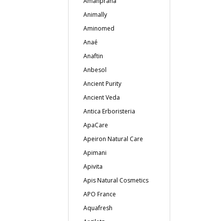
Amanprana
Animally
Aminomed
Anaé
Anaftin
Anbesol
Ancient Purity
Ancient Veda
Antica Erboristeria
ApaCare
Apeiron Natural Care
Apimani
Apivita
Apis Natural Cosmetics
APO France
Aquafresh