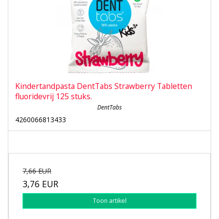
Kindertandpasta DentTabs Strawberry Tabletten
fluoridevrij 125 stuks.
DentTabs
4260066813433
7,66 EUR
3,76 EUR
Toon artikel