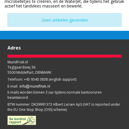
microbelletjes te creëren, en de WaterJet, die tijdens het gebruik
actief het tandvlees masseert en bewerkt.
Geen artikelen gevonden
Adres
MundFrisk.nl
Teglgaardsvej 36
5500 Middelfart, DENMARK
Telefoon
:
+45 9340 3838 (english support)
E-mail
:
E-mails worden binnen 3 uur tijdens normale kantooruren
beantwoord
BTW nummer
:
DK39991373 Albert Larsen ApS (VAT is reported under
the EU One Stop Shop (OSS) scheme)