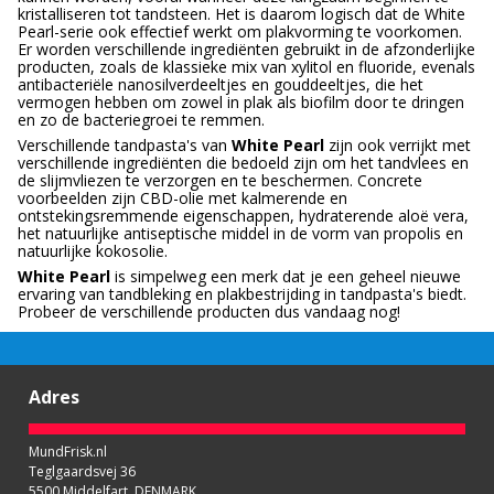
kristalliseren tot tandsteen. Het is daarom logisch dat de White
Pearl-serie ook effectief werkt om plakvorming te voorkomen.
Er worden verschillende ingrediënten gebruikt in de afzonderlijke
producten, zoals de klassieke mix van xylitol en fluoride, evenals
antibacteriële nanosilverdeeltjes en gouddeeltjes, die het
vermogen hebben om zowel in plak als biofilm door te dringen
en zo de bacteriegroei te remmen.
Verschillende tandpasta's van
White Pearl
zijn ook verrijkt met
verschillende ingrediënten die bedoeld zijn om het tandvlees en
de slijmvliezen te verzorgen en te beschermen. Concrete
voorbeelden zijn CBD-olie met kalmerende en
ontstekingsremmende eigenschappen, hydraterende aloë vera,
het natuurlijke antiseptische middel in de vorm van propolis en
natuurlijke kokosolie.
White Pearl
is simpelweg een merk dat je een geheel nieuwe
ervaring van tandbleking en plakbestrijding in tandpasta's biedt.
Probeer de verschillende producten dus vandaag nog!
Adres
MundFrisk.nl
Teglgaardsvej 36
5500 Middelfart, DENMARK