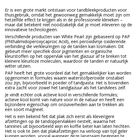
Er is een grote markt ontstaan voor tandbleekproducten voor
thuisgebruik, omdat het gewoonweg gemakkelijk moet zijn om
hetzelfde effect te krijgen als in de professionele klinieken –
maar dat betekent niet noodzakelijk dat je moet inleveren op de
innovatieve technologieën.
Verschillende producten van White Pearl zijn gebaseerd op PAP
(Phthalimidoperoxycaproic Acid), een peroxidvrije oxiderende
verbinding die verkleuringen op de tanden kan losmaken. Dit
gebeurt meer specifiek door pigmenten en organische
kleurstoffen op het oppervlak van het glazuur af te breken tot
kleinere kleurloze moleculen, waardoor de tanden er natuurlijk
witter uitzien.
PAP heeft het grote voordeel dat het gemakkelijker kan worden
opgenomen in formules waarin waterstofperoxide onstabiel
zou zijn, bijvoorbeeld in poeder of tandpasta. Het is bovendien
extra zacht voor zowel het tandglazuur als het tandvlees zelf.
Je vindt echter ook actieve kool in verschillende formules;
actieve kool komt van nature voor in de natuur en heeft een
bijzondere eigenschap om onzuiverheden aan te trekken als
een soort magneet.
Het is een bekend feit dat plak zich eerst als kleverigere
afzettingen op de tandoppervlakken nestelt, waarna het
tannines uit bijvoorbeeld wijn en koffie beter kan laten hechten.
Het is ook te zien dat plakafzettingen na verloop van tijd geler
kunnen worden, vooral wanneer deze langzaam beginnen te