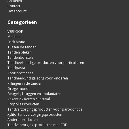
Artikelen
Contact
Uw account
Categorieën
VERKOOP
Merken
Frisk Mond
Tussen de tanden
Tanden bleken
Tandenborstels
Tandheelkundige producten voor particulieren
Tandpasta
Voor protheses
Tandheelkundige zorg voor kinderen
Rillingen in de tanden
Droge mond
Beugels, bruggen en implantaten
Vakantie / Reizen / Festival
Propolis Producten
Tandverzorgingsproducten voor parodontitis
Xylitol tandverzorgingsproducten
Andere producten
Tandverzorgingsproducten met CBD