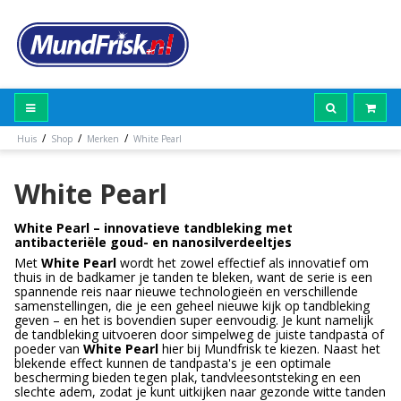
/
/
/
Huis
Shop
Merken
White Pearl
White Pearl
White Pearl – innovatieve tandbleking met
antibacteriële goud- en nanosilverdeeltjes
Met
White Pearl
wordt het zowel effectief als innovatief om
thuis in de badkamer je tanden te bleken, want de serie is een
spannende reis naar nieuwe technologieën en verschillende
samenstellingen, die je een geheel nieuwe kijk op tandbleking
geven – en het is bovendien super eenvoudig. Je kunt namelijk
de tandbleking uitvoeren door simpelweg de juiste tandpasta of
poeder van
White Pearl
hier bij Mundfrisk te kiezen. Naast het
blekende effect kunnen de tandpasta's je een optimale
bescherming bieden tegen plak, tandvleesontsteking en een
slechte adem, zodat je kunt uitkijken naar gezonde witte tanden