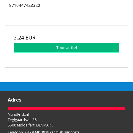
8710447428320
3,24 EUR
Toon artikel
Adres
MundFrisk.nl
Teglgaardsvej 36
5500 Middelfart, DENMARK
Telefoon
:
+45 9340 3838 (english support)