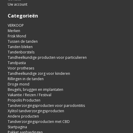
Uw account
Categorieën
VERKOOP
Merken
Frisk Mond
Tussen de tanden
Tanden bleken
Tandenborstels
Tandheelkundige producten voor particulieren
Tandpasta
Voor protheses
Tandheelkundige zorg voor kinderen
Rillingen in de tanden
Droge mond
Beugels, bruggen en implantaten
Vakantie / Reizen / Festival
Propolis Producten
Tandverzorgingsproducten voor parodontitis
Xylitol tandverzorgingsproducten
Andere producten
Tandverzorgingsproducten met CBD
Startpagina
Pakket aanbiedingen