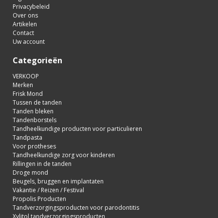
Privacybeleid
Over ons
Artikelen
Contact
Uw account
Categorieën
VERKOOP
Merken
Frisk Mond
Tussen de tanden
Tanden bleken
Tandenborstels
Tandheelkundige producten voor particulieren
Tandpasta
Voor protheses
Tandheelkundige zorg voor kinderen
Rillingen in de tanden
Droge mond
Beugels, bruggen en implantaten
Vakantie / Reizen / Festival
Propolis Producten
Tandverzorgingsproducten voor parodontitis
Xylitol tandverzorgingsproducten