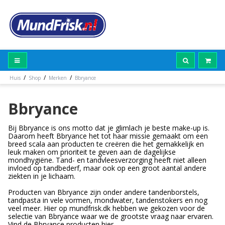
/
/
/
Huis
Shop
Merken
Bbryance
Bbryance
Bij Bbryance is ons motto dat je glimlach je beste make-up is.
Daarom heeft Bbryance het tot haar missie gemaakt om een
breed scala aan producten te creëren die het gemakkelijk en
leuk maken om prioriteit te geven aan de dagelijkse
mondhygiëne. Tand- en tandvleesverzorging heeft niet alleen
invloed op tandbederf, maar ook op een groot aantal andere
ziekten in je lichaam.
Producten van Bbryance zijn onder andere tandenborstels,
tandpasta in vele vormen, mondwater, tandenstokers en nog
veel meer. Hier op mundfrisk.dk hebben we gekozen voor de
selectie van Bbryance waar we de grootste vraag naar ervaren.
Vind de Bbryance producten hier.