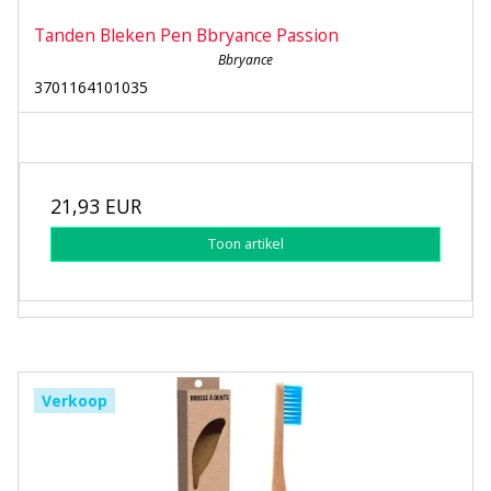
Tanden Bleken Pen Bbryance Passion
Bbryance
3701164101035
21,93 EUR
Toon artikel
Verkoop