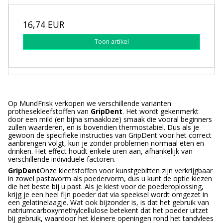
16,74 EUR
Toon artikel
Op MundFrisk verkopen we verschillende varianten
prothesekleefstoffen van
GripDent
. Het wordt gekenmerkt
door een mild (en bijna smaakloze) smaak die vooral beginners
zullen waarderen, en is bovendien thermostabiel. Dus als je
gewoon de specifieke instructies van GripDent voor het correct
aanbrengen volgt, kun je zonder problemen normaal eten en
drinken. Het effect houdt enkele uren aan, afhankelijk van
verschillende individuele factoren.
GripDent
Onze kleefstoffen voor kunstgebitten zijn verkrijgbaar
in zowel pastavorm als poedervorm, dus u kunt de optie kiezen
die het beste bij u past. Als je kiest voor de poederoplossing,
krijg je een heel fijn poeder dat via speeksel wordt omgezet in
een gelatinelaagje. Wat ook bijzonder is, is dat het gebruik van
natriumcarboxymethylcellulose betekent dat het poeder uitzet
bij gebruik, waardoor het kleinere openingen rond het tandvlees