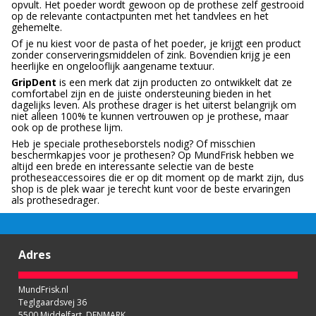
opvult. Het poeder wordt gewoon op de prothese zelf gestrooid
op de relevante contactpunten met het tandvlees en het
gehemelte.
Of je nu kiest voor de pasta of het poeder, je krijgt een product
zonder conserveringsmiddelen of zink. Bovendien krijg je een
heerlijke en ongelooflijk aangename textuur.
GripDent
is een merk dat zijn producten zo ontwikkelt dat ze
comfortabel zijn en de juiste ondersteuning bieden in het
dagelijks leven. Als prothese drager is het uiterst belangrijk om
niet alleen 100% te kunnen vertrouwen op je prothese, maar
ook op de prothese lijm.
Heb je speciale protheseborstels nodig? Of misschien
beschermkapjes voor je prothesen? Op MundFrisk hebben we
altijd een brede en interessante selectie van de beste
protheseaccessoires die er op dit moment op de markt zijn, dus
shop is de plek waar je terecht kunt voor de beste ervaringen
als prothesedrager.
Adres
MundFrisk.nl
Teglgaardsvej 36
5500 Middelfart, DENMARK