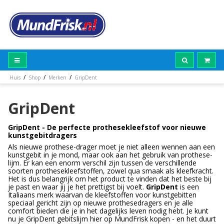
/
/
/
Huis
Shop
Merken
GripDent
GripDent
GripDent - De perfecte prothesekleefstof voor nieuwe
kunstgebitdragers
Als nieuwe prothese-drager moet je niet alleen wennen aan een
kunstgebit in je mond, maar ook aan het gebruik van prothese-
lijm. Er kan een enorm verschil zijn tussen de verschillende
soorten prothesekleefstoffen, zowel qua smaak als kleefkracht.
Het is dus belangrijk om het product te vinden dat het beste bij
je past en waar jij je het prettigst bij voelt.
GripDent
is een
Italiaans merk waarvan de kleefstoffen voor kunstgebitten
speciaal gericht zijn op nieuwe prothesedragers en je alle
comfort bieden die je in het dagelijks leven nodig hebt. Je kunt
nu je GripDent gebitslijm hier op MundFrisk kopen - en het duurt