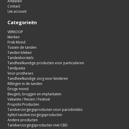
Artikelen
Contact
Uw account
Categorieën
VERKOOP
Merken
Frisk Mond
Tussen de tanden
Tanden bleken
Tandenborstels
Tandheelkundige producten voor particulieren
Tandpasta
Voor protheses
Tandheelkundige zorg voor kinderen
Rillingen in de tanden
Droge mond
Beugels, bruggen en implantaten
Vakantie / Reizen / Festival
Propolis Producten
Tandverzorgingsproducten voor parodontitis
Xylitol tandverzorgingsproducten
Andere producten
Tandverzorgingsproducten met CBD