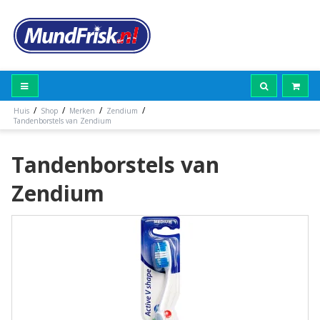
/
/
/
/
Huis
Shop
Merken
Zendium
Tandenborstels van Zendium
Tandenborstels van
Zendium