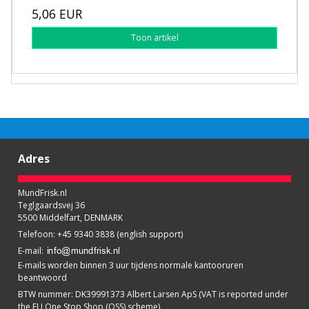
5,06 EUR
Toon artikel
Adres
MundFrisk.nl
Teglgaardsvej 36
5500 Middelfart, DENMARK
Telefoon
:
+45 9340 3838 (english support)
E-mail
:
E-mails worden binnen 3 uur tijdens normale kantooruren
beantwoord
BTW nummer
:
DK39991373 Albert Larsen ApS (VAT is reported under
the EU One Stop Shop (OSS) scheme)