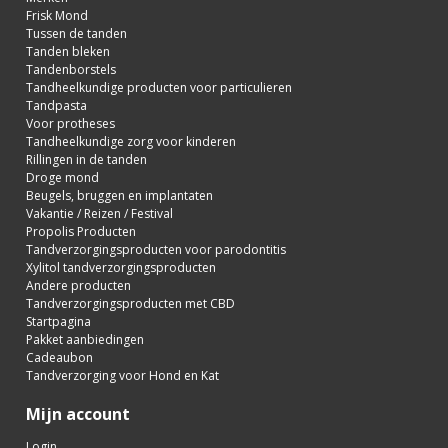
Frisk Mond
Tussen de tanden
Tanden bleken
Tandenborstels
Tandheelkundige producten voor particulieren
Tandpasta
Voor protheses
Tandheelkundige zorg voor kinderen
Rillingen in de tanden
Droge mond
Beugels, bruggen en implantaten
Vakantie / Reizen / Festival
Propolis Producten
Tandverzorgingsproducten voor parodontitis
Xylitol tandverzorgingsproducten
Andere producten
Tandverzorgingsproducten met CBD
Startpagina
Pakket aanbiedingen
Cadeaubon
Tandverzorging voor Hond en Kat
Mijn account
Login