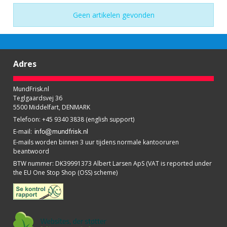
Geen artikelen gevonden
Adres
MundFrisk.nl
Teglgaardsvej 36
5500 Middelfart, DENMARK
Telefoon
:
+45 9340 3838 (english support)
E-mail
:
E-mails worden binnen 3 uur tijdens normale kantooruren
beantwoord
BTW nummer
:
DK39991373 Albert Larsen ApS (VAT is reported under
the EU One Stop Shop (OSS) scheme)