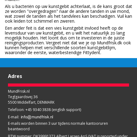
Als u bacteriën op uw kunstgebit achterlaat, is de kans groot dat
ze worden "overgedragen" naar de andere tanden in uw mond,
wat zowel de tanden als het tandvlees kan beschadigen. Vuil kan
ook leiden tot schimmel en zweren.
Een ander feit is dat een vies kunstgebit invloed heeft op de
levensduur van uw kunstgebit, en u wilt het natuurlijk zo lang
mogelijk houden. Het loont dus om te investeren in de juiste
reinigingsproducten. Vergeet niet dat we je op Mundfrisk.dk ook
kunnen helpen met verschillende soorten kunstgebitlijm,
waaronder de eerste, waterbestendige Fittydent.
Adres
MundFrisk.nl
Teglgaardsvej 36
5500 Middelfart, DENMARK
Telefoon
:
+45 9340 3838 (english support)
E-mail
:
E-mails worden binnen 3 uur tijdens normale kantooruren
beantwoord
BTW nummer
:
DK39991373 Albert Larsen ApS (VAT is reported under