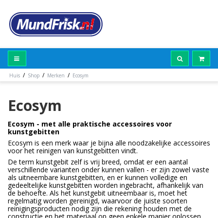
/
/
/
Huis
Shop
Merken
Ecosym
Ecosym
Ecosym - met alle praktische accessoires voor
kunstgebitten
Ecosym is een merk waar je bijna alle noodzakelijke accessoires
voor het reinigen van kunstgebitten vindt.
De term kunstgebit zelf is vrij breed, omdat er een aantal
verschillende varianten onder kunnen vallen - er zijn zowel vaste
als uitneembare kunstgebitten, en er kunnen volledige en
gedeeltelijke kunstgebitten worden ingebracht, afhankelijk van
de behoefte. Als het kunstgebit uitneembaar is, moet het
regelmatig worden gereinigd, waarvoor de juiste soorten
reinigingsproducten nodig zijn die rekening houden met de
constructie en het materiaal op geen enkele manier oplossen.