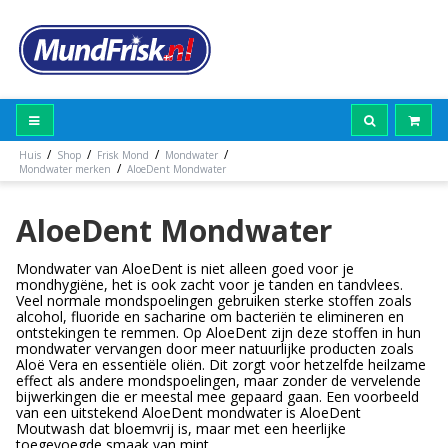
/
/
/
/
Huis
Shop
Frisk Mond
Mondwater
/
Mondwater merken
AloeDent Mondwater
AloeDent Mondwater
Mondwater van AloeDent is niet alleen goed voor je
mondhygiëne, het is ook zacht voor je tanden en tandvlees.
Veel normale mondspoelingen gebruiken sterke stoffen zoals
alcohol, fluoride en sacharine om bacteriën te elimineren en
ontstekingen te remmen. Op AloeDent zijn deze stoffen in hun
mondwater vervangen door meer natuurlijke producten zoals
Aloë Vera en essentiële oliën. Dit zorgt voor hetzelfde heilzame
effect als andere mondspoelingen, maar zonder de vervelende
bijwerkingen die er meestal mee gepaard gaan. Een voorbeeld
van een uitstekend AloeDent mondwater is AloeDent
Moutwash dat bloemvrij is, maar met een heerlijke
toegevoegde smaak van mint.