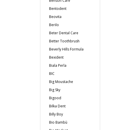
Benson Care
Bentodent
Beovita
Berilo
Beter Dental Care
Better Toothbrush
Beverly Hills Formula
Bexident
Biala Perla
BIC
Big Moustache
Big Sky
Bigood
Bilka Dent
Billy Boy
Bio Bambù