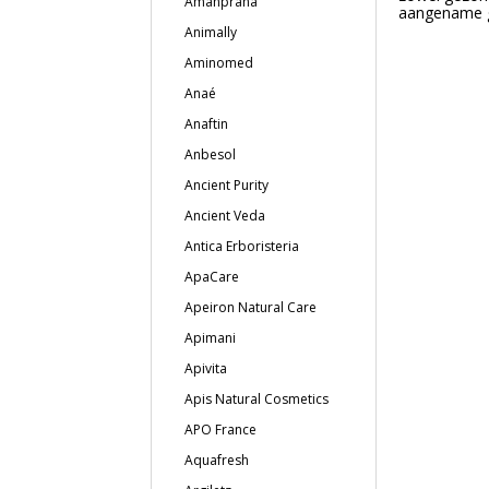
Amanprana
aangename g
Animally
Aminomed
Anaé
Anaftin
Anbesol
Ancient Purity
Ancient Veda
Antica Erboristeria
ApaCare
Apeiron Natural Care
Apimani
Apivita
Apis Natural Cosmetics
APO France
Aquafresh