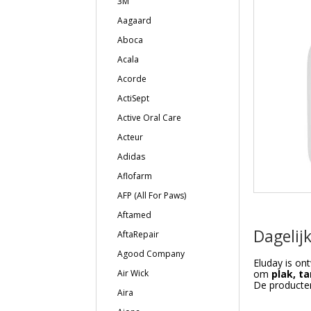
3M
Aagaard
Aboca
Acala
Acorde
ActiSept
Active Oral Care
Acteur
Adidas
Aflofarm
AFP (All For Paws)
Aftamed
Dagelij
AftaRepair
Agood Company
Eluday is on
Air Wick
om
plak, t
De producten
Aira