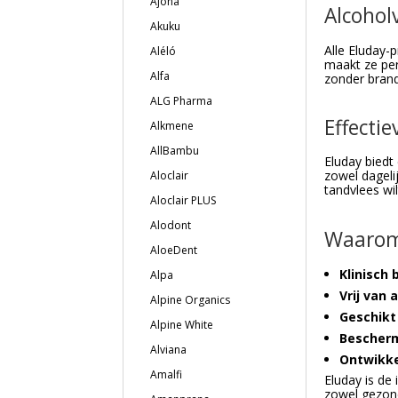
Ajona
Alcohol
Akuku
Alle Eluday-
Aléló
maakt ze per
Alfa
zonder brand
ALG Pharma
Effectie
Alkmene
AllBambu
Eluday biedt
zowel dagelij
Aloclair
tandvlees wi
Aloclair PLUS
Alodont
Waarom 
AloeDent
Klinisch 
Alpa
Vrij van 
Alpine Organics
Geschikt
Alpine White
Bescherm
Alviana
Ontwikke
Amalfi
Eluday is de
zowel gezond