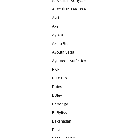
Australian Bodycare
Australian Tea Tree
Avril
Axe
Ayoka
Azeta Bio
Ayouth Veda
Ayurveda Auténtico
B&B
B. Braun
Bbies
BBlüv
Babongo
BaByliss
Bakanasan
Balvi