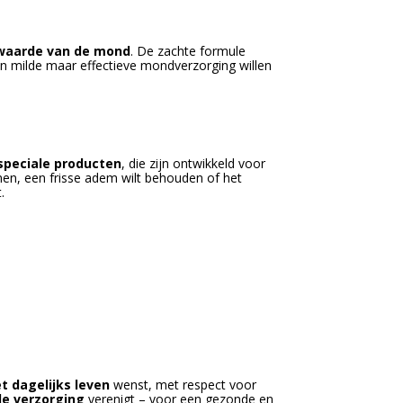
-waarde van de mond
. De zachte formule
n milde maar effectieve mondverzorging willen
speciale producten
, die zijn ontwikkeld voor
omen, een frisse adem wilt behouden of het
.
t dagelijks leven
wenst, met respect voor
de verzorging
verenigt – voor een gezonde en