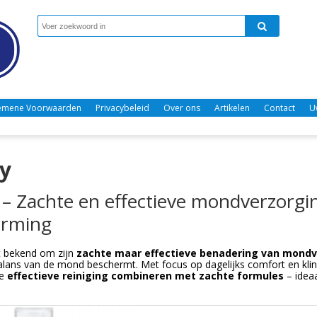
emene Voorwaarden
Privacybeleid
Over ons
Artikelen
Contact
U
y
 – Zachte en effectieve mondverzorgin
erming
 bekend om zijn
zachte maar effectieve benadering van mondv
balans van de mond beschermt. Met focus op dagelijks comfort en kli
ie
effectieve reiniging combineren met zachte formules
– ideaa