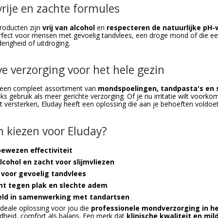
vrije en zachte formules
producten zijn
vrij van alcohol
en
respecteren de natuurlijke pH
fect voor mensen met gevoelig tandvlees, een droge mond of die ee
erigheid of uitdroging.
ve verzorging voor het hele gezin
 een compleet assortiment van
mondspoelingen, tandpasta's en 
ks gebruik als meer gerichte verzorging. Of je nu irritatie wilt voork
lt versterken, Eluday heeft een oplossing die aan je behoeften voldoet
kiezen voor Eluday?
bewezen effectiviteit
alcohol en zacht voor slijmvliezen
 voor gevoelig tandvlees
t tegen plak en slechte adem
ld in samenwerking met tandartsen
 ideale oplossing voor jou die
professionele mondverzorging in he
heid, comfort als balans. Een merk dat
klinische kwaliteit en mil