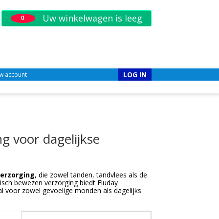
Uw winkelwagen is leeg
0
LOG IN
w account
g voor dagelijkse
erzorging
, die zowel tanden, tandvlees als de
nisch bewezen verzorging biedt Eluday
l voor zowel gevoelige monden als dagelijks