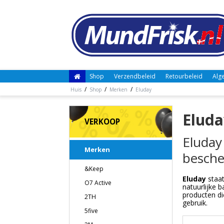
Shop
Verzendbeleid
Retourbeleid
Alg
/
/
/
Huis
Shop
Merken
Eluday
Eluda
VERKOOP
Eluday
Merken
besch
&Keep
Eluday
staat
O7 Active
natuurlijke 
producten d
2TH
gebruik.
5five