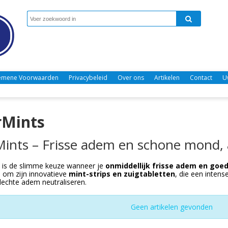
emene Voorwaarden
Privacybeleid
Over ons
Artikelen
Contact
U
rMints
ints – Frisse adem en schone mond, al
is de slimme keuze wanneer je
onmiddellijk frisse adem en go
 om zijn innovatieve
mint-strips en zuigtabletten
, die een intense
slechte adem neutraliseren.
Geen artikelen gevonden