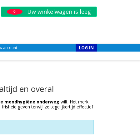
Uw winkelwagen is leeg
0
LOG IN
w account
tijd en overal
ede mondhygiëne onderweg
wilt. Het merk
 frisheid geven terwijl ze tegelijkertijd effectief