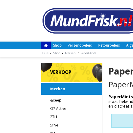
Shop
Verzendbeleid
Retourbeleid
Alg
/
/
/
Huis
Shop
Merken
PaperMints
Pape
VERKOOP
PaperM
Merken
PaperMints
&Keep
staat bekend
en discreet 
O7 Active
2TH
5five