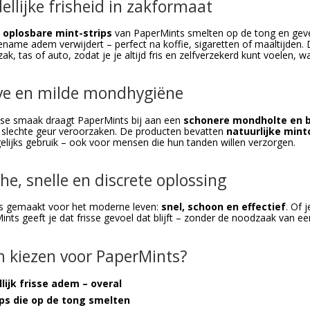
llijke frisheid in zakformaat
e
oplosbare mint-strips
van PaperMints smelten op de tong en ge
name adem verwijdert – perfect na koffie, sigaretten of maaltijden. 
ak, tas of auto, zodat je je altijd fris en zelfverzekerd kunt voelen, w
eve en milde mondhygiëne
sse smaak draagt PaperMints bij aan een
schonere mondholte en 
 slechte geur veroorzaken. De producten bevatten
natuurlijke mint
gelijks gebruik – ook voor mensen die hun tanden willen verzorgen.
he, snelle en discrete oplossing
is gemaakt voor het moderne leven:
snel, schoon en effectief
. Of 
ints geeft je dat frisse gevoel dat blijft – zonder de noodzaak van 
kiezen voor PaperMints?
lijk frisse adem – overal
ips die op de tong smelten