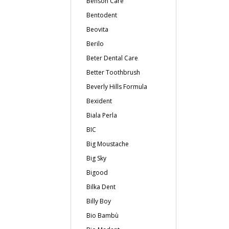
Benson Care
Bentodent
Beovita
Berilo
Beter Dental Care
Better Toothbrush
Beverly Hills Formula
Bexident
Biala Perla
BIC
Big Moustache
Big Sky
Bigood
Bilka Dent
Billy Boy
Bio Bambù