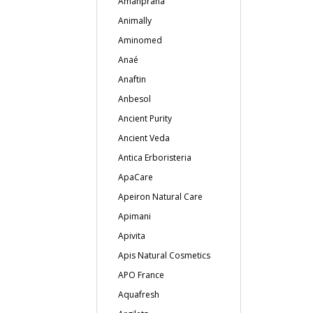
Amanprana
Animally
Aminomed
Anaé
Anaftin
Anbesol
Ancient Purity
Ancient Veda
Antica Erboristeria
ApaCare
Apeiron Natural Care
Apimani
Apivita
Apis Natural Cosmetics
APO France
Aquafresh