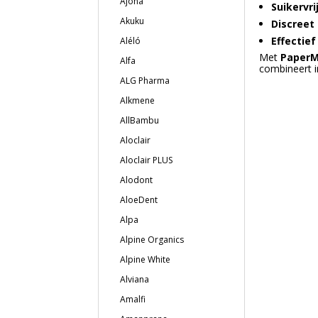
Ajona
Suikervri
Akuku
Discreet
Effectie
Aléló
Met
PaperM
Alfa
combineert i
ALG Pharma
Alkmene
AllBambu
Aloclair
Aloclair PLUS
Alodont
AloeDent
Alpa
Alpine Organics
Alpine White
Alviana
Amalfi