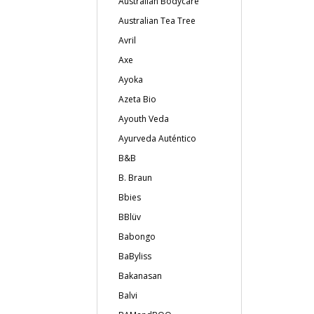
Australian Bodycare
Australian Tea Tree
Avril
Axe
Ayoka
Azeta Bio
Ayouth Veda
Ayurveda Auténtico
B&B
B. Braun
Bbies
BBlüv
Babongo
BaByliss
Bakanasan
Balvi