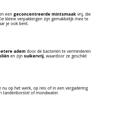
ven een
geconcentreerde mintsmaak
vrij, die
De kleine verpakkingen zijn gemakkelijk mee te
aar je ook bent.
betere adem
door de bacteriën te verminderen
oliën
en zijn
suikervrij
, waardoor ze geschikt
je nu op het werk, op reis of in een vergadering
een tandenborstel of mondwater.