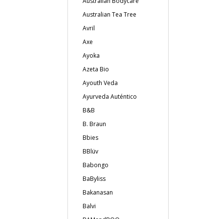
Australian Bodycare
Australian Tea Tree
Avril
Axe
Ayoka
Azeta Bio
Ayouth Veda
Ayurveda Auténtico
B&B
B. Braun
Bbies
BBlüv
Babongo
BaByliss
Bakanasan
Balvi