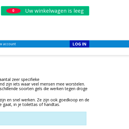
Uw winkelwagen is leeg
0
LOG IN
w account
antal zeer specifieke
d zijn iets waar veel mensen mee worstelen.
schillende soorten gels die werken tegen droge
zijn en snel werken. Ze zijn ook goedkoop en de
aat, in je toilettas of handtas.