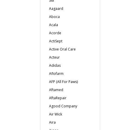
3M
Aagaard
Aboca
Acala
Acorde
ActiSept
Active Oral Care
Acteur
Adidas
Aflofarm
AFP (All For Paws)
Aftamed
AftaRepair
Agood Company
Air Wick
Aira