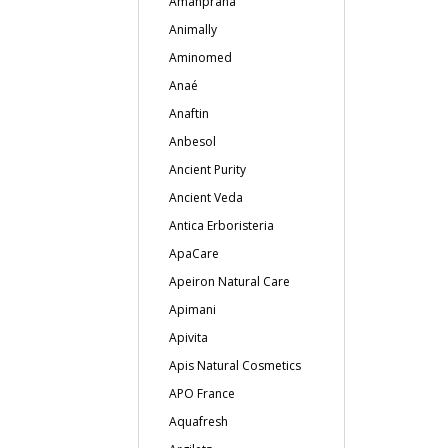
Amanprana
Animally
Aminomed
Anaé
Anaftin
Anbesol
Ancient Purity
Ancient Veda
Antica Erboristeria
ApaCare
Apeiron Natural Care
Apimani
Apivita
Apis Natural Cosmetics
APO France
Aquafresh