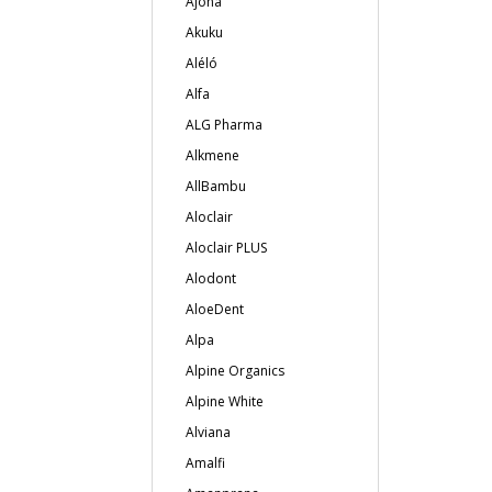
Ajona
Akuku
Aléló
Alfa
ALG Pharma
Alkmene
AllBambu
Aloclair
Aloclair PLUS
Alodont
AloeDent
Alpa
Alpine Organics
Alpine White
Alviana
Amalfi