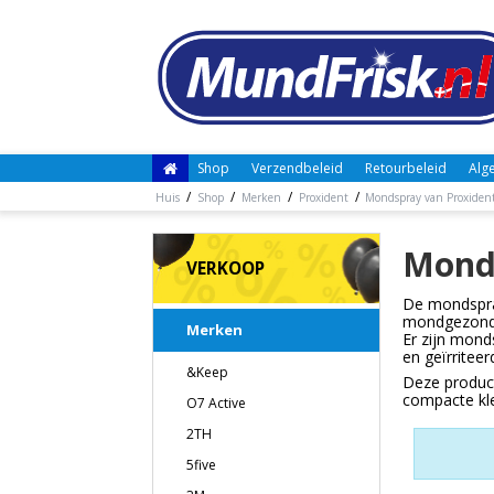
Shop
Verzendbeleid
Retourbeleid
Alg
/
/
/
/
Huis
Shop
Merken
Proxident
Mondspray van Proxiden
Monds
VERKOOP
De mondspray
mondgezondhe
Merken
Er zijn mond
en geïrriteer
&Keep
Deze product
compacte kle
O7 Active
2TH
5five