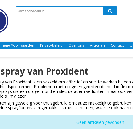
emene Voorwaarden
Privacybeleid
Over ons
Artikelen
Contact
U
t
pray van Proxident
 van Proxident is ontwikkeld om effectief en snel te werken bij een a
idsproblemen. Problemen met droge en geïrriteerde huid in de mon
sprays die een droge mond en slechte adem verlichten, maar ook ver
de slijmvliezen.
en zijn geweldig voor thuisgebruik, omdat ze makkelijk te gebruiken 
ine sprayflacons zijn gemakkelijk mee te nemen, waar je ook naartoe g
Geen artikelen gevonden