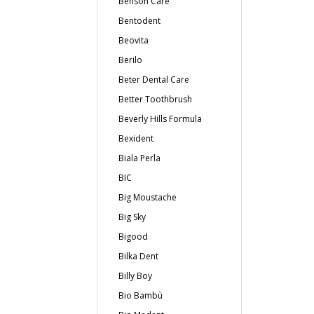
Benson Care
Bentodent
Beovita
Berilo
Beter Dental Care
Better Toothbrush
Beverly Hills Formula
Bexident
Biala Perla
BIC
Big Moustache
Big Sky
Bigood
Bilka Dent
Billy Boy
Bio Bambù