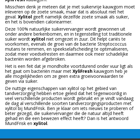
Misschien denk je meteen dat je met suikervrije kauwgom moet
inleveren op de zoete smaak, maar dat is absoluut niet het
geval.
Xylitol
geeft namelijk dezelfde zoete smaak als suiker,
en het is bovendien caloriearmer.
Deze 100% natuurlijke suikervervanger wordt gewonnen uit
onder andere berkenbomen, en in tegenstelling tot traditionele
suiker wordt
xylitol
niet omgezet in zuur. Dit helpt cariës te
voorkomen, evenals de groei van de bacterie Streptococcus
mutans te remmen, en speekselafscheiding te optimaliseren,
zodat meer voedselresten en daarmee ook meer schadelijke
bacteriën worden afgebroken.
Het is een feit dat je mondholte voortdurend onder vuur ligt als
het gaat om bacteriën maar met
XyliFresh
kauwgom heb je
alle mogelijkheden om ze geen extra groeivoorwaarden te
geven via suiker.
De nuttige eigenschappen van xylitol op het gebied van
tandverzorging hebben ertoe geleid dat het tegenwoordig in
veel verschillende producten wordt gebruikt en je vindt vandaag
de dag al verschillende soorten tandverzorgingsproducten met
xylitol bij MundFrisk. Ben je klaar om iets nieuws te proberen of
beter gezegd, die suikervervanger die de natuur altijd heeft
gehad en die een bewezen effect heeft? Dan is het antwoord
MundFrisk en
xylitol
.