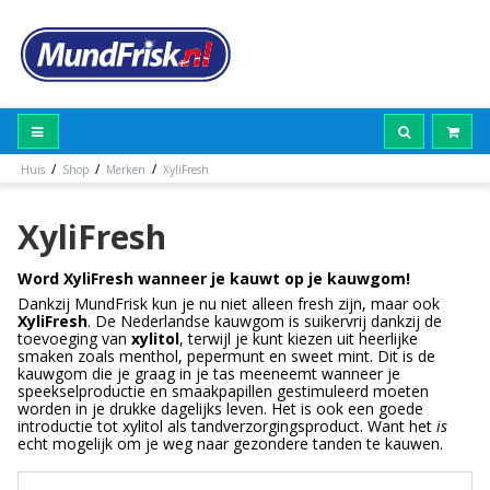
/
/
/
Huis
Shop
Merken
XyliFresh
XyliFresh
Word XyliFresh wanneer je kauwt op je kauwgom!
Dankzij MundFrisk kun je nu niet alleen fresh zijn, maar ook
XyliFresh
. De Nederlandse kauwgom is suikervrij dankzij de
toevoeging van
xylitol
, terwijl je kunt kiezen uit heerlijke
smaken zoals menthol, pepermunt en sweet mint. Dit is de
kauwgom die je graag in je tas meeneemt wanneer je
speekselproductie en smaakpapillen gestimuleerd moeten
worden in je drukke dagelijks leven. Het is ook een goede
introductie tot xylitol als tandverzorgingsproduct. Want het
is
echt mogelijk om je weg naar gezondere tanden te kauwen.