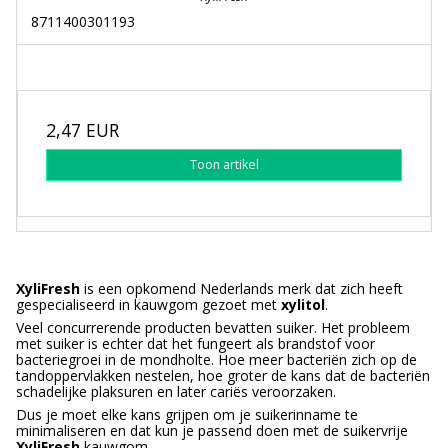
8711400301193
2,47 EUR
Toon artikel
XyliFresh
is een opkomend Nederlands merk dat zich heeft
gespecialiseerd in kauwgom gezoet met
xylitol
.
Veel concurrerende producten bevatten suiker. Het probleem
met suiker is echter dat het fungeert als brandstof voor
bacteriegroei in de mondholte. Hoe meer bacteriën zich op de
tandoppervlakken nestelen, hoe groter de kans dat de bacteriën
schadelijke plaksuren en later cariës veroorzaken.
Dus je moet elke kans grijpen om je suikerinname te
minimaliseren en dat kun je passend doen met de suikervrije
XyliFresh
kauwgom.