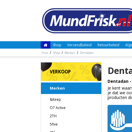
Shop
Verzendbeleid
Retourbeleid
Alg
/
/
/
Huis
Shop
Merken
Dentadan
Dent
VERKOOP
Dentadan -
Je kent waars
Merken
je dat we oo
producten di
&Keep
O7 Active
2TH
5five