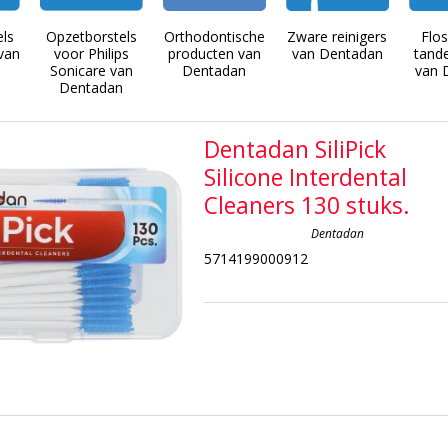
ls
Opzetborstels
Orthodontische
Zware reinigers
Flo
van
voor Philips
producten van
van Dentadan
tand
n
Sonicare van
Dentadan
van 
Dentadan
Dentadan SiliPick
Silicone Interdental
Cleaners 130 stuks.
Dentadan
5714199000912