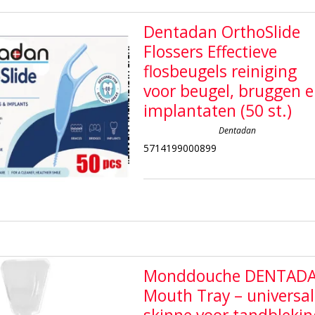
Dentadan OrthoSlide
Flossers Effectieve
flosbeugels reiniging
voor beugel, bruggen 
implantaten (50 st.)
Dentadan
5714199000899
Monddouche DENTAD
Mouth Tray – universa