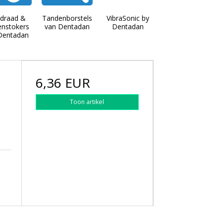
sdraad &
Tandenborstels
VibraSonic by
enstokers
van Dentadan
Dentadan
Dentadan
6,36 EUR
Toon artikel