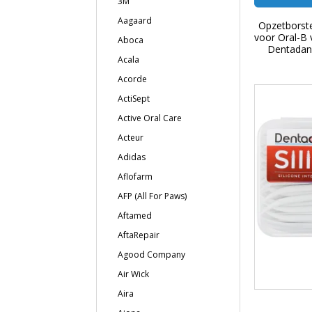
3M
Aagaard
Opzetborste
voor Oral-B 
Aboca
Dentada
Acala
Acorde
ActiSept
Active Oral Care
Acteur
Adidas
Aflofarm
AFP (All For Paws)
Aftamed
AftaRepair
Agood Company
Air Wick
Aira