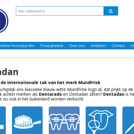
emene Voorwaarden
Privacybeleid
Over ons
Artikelen
Contact
U
adan
 de internationale tak van het merk MundFrisk
chijnlijk ons klassieke blauw-witte MundFrisk logo al, dat prijkt op 
k achter merken als
Dentarado
en Dentadan zitten?
Dentadan
is h
e nu ook in het buitenland worden verkocht.