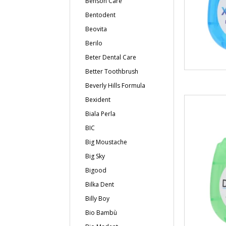
Benson Care
Bentodent
Beovita
Berilo
Beter Dental Care
Better Toothbrush
Beverly Hills Formula
Bexident
Biala Perla
BIC
Big Moustache
Big Sky
Bigood
Bilka Dent
Billy Boy
Bio Bambù