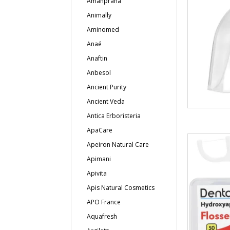
Amanprana
Animally
Aminomed
Anaé
Anaftin
Anbesol
Ancient Purity
Ancient Veda
Antica Erboristeria
ApaCare
Apeiron Natural Care
Apimani
Apivita
Apis Natural Cosmetics
APO France
Aquafresh