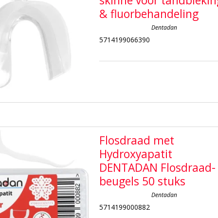
skinne voor tandblekin
& fluorbehandeling
Dentadan
5714199066390
Flosdraad met
Hydroxyapatit
DENTADAN Flosdraad-
beugels 50 stuks
Dentadan
5714199000882