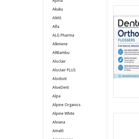
Ajona
Akuku
Aléló
Alfa
ALG Pharma
Alkmene
AllBambu
Aloclair
Aloclair PLUS
Alodont
AloeDent
Alpa
Alpine Organics
Alpine White
Alviana
Amalfi