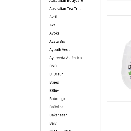
Australian Bodycare
Australian Tea Tree
Avril
Axe
Ayoka
Azeta Bio
Ayouth Veda
Ayurveda Auténtico
B&B
B. Braun
Bbies
BBlüv
Babongo
BaByliss
Bakanasan
Balvi