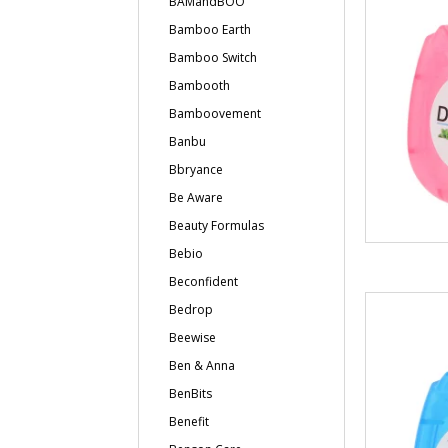
BAMandBOO
Bamboo Earth
Bamboo Switch
Bambooth
Bamboovement
Banbu
Bbryance
Be Aware
Beauty Formulas
Bebio
Beconfident
Bedrop
Beewise
Ben & Anna
BenBits
Benefit