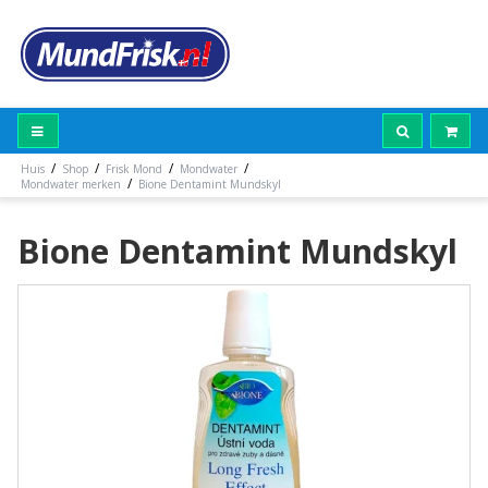
/
/
/
/
Huis
Shop
Frisk Mond
Mondwater
/
Mondwater merken
Bione Dentamint Mundskyl
Bione Dentamint Mundskyl