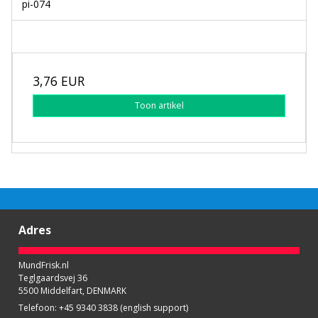
pi-074
3,76 EUR
Toon artikel
Adres
MundFrisk.nl
Teglgaardsvej 36
5500 Middelfart, DENMARK
Telefoon
:
+45 9340 3838 (english support)