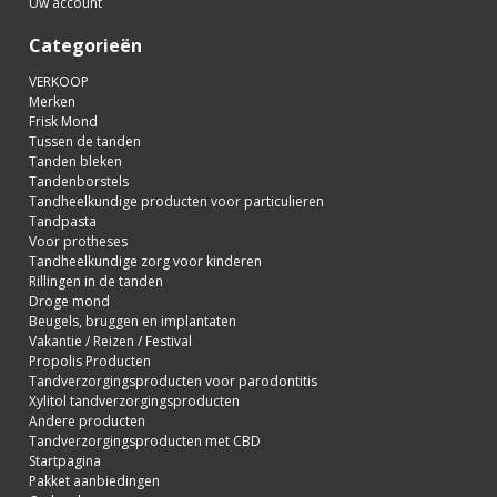
Uw account
Categorieën
VERKOOP
Merken
Frisk Mond
Tussen de tanden
Tanden bleken
Tandenborstels
Tandheelkundige producten voor particulieren
Tandpasta
Voor protheses
Tandheelkundige zorg voor kinderen
Rillingen in de tanden
Droge mond
Beugels, bruggen en implantaten
Vakantie / Reizen / Festival
Propolis Producten
Tandverzorgingsproducten voor parodontitis
Xylitol tandverzorgingsproducten
Andere producten
Tandverzorgingsproducten met CBD
Startpagina
Pakket aanbiedingen