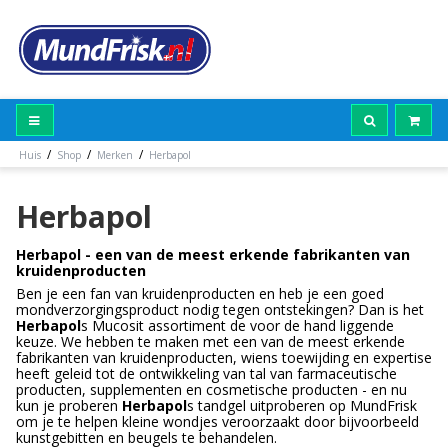
/
/
/
Huis
Shop
Merken
Herbapol
Herbapol
Herbapol - een van de meest erkende fabrikanten van
kruidenproducten
Ben je een fan van kruidenproducten en heb je een goed
mondverzorgingsproduct nodig tegen ontstekingen? Dan is het
Herbapol
s Mucosit assortiment de voor de hand liggende
keuze. We hebben te maken met een van de meest erkende
fabrikanten van kruidenproducten, wiens toewijding en expertise
heeft geleid tot de ontwikkeling van tal van farmaceutische
producten, supplementen en cosmetische producten - en nu
kun je proberen
Herbapol
s tandgel uitproberen op MundFrisk
om je te helpen kleine wondjes veroorzaakt door bijvoorbeeld
kunstgebitten en beugels te behandelen.