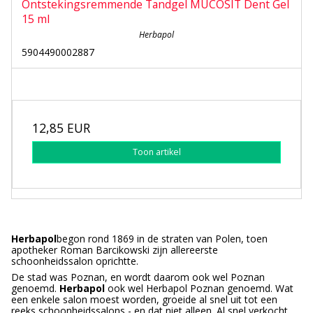
Ontstekingsremmende Tandgel MUCOSIT Dent Gel
15 ml
Herbapol
5904490002887
12,85 EUR
Toon artikel
Herbapol
begon rond 1869 in de straten van Polen, toen
apotheker Roman Barcikowski zijn allereerste
schoonheidssalon oprichtte.
De stad was Poznan, en wordt daarom ook wel Poznan
genoemd.
Herbapol
ook wel Herbapol Poznan genoemd. Wat
een enkele salon moest worden, groeide al snel uit tot een
reeks schoonheidssalons - en dat niet alleen. Al snel verkocht