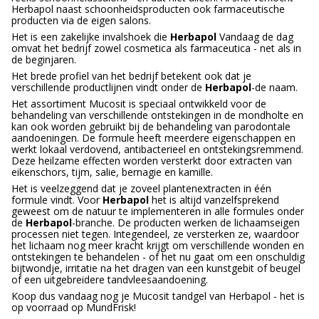
Herbapol naast schoonheidsproducten ook farmaceutische
producten via de eigen salons.
Het is een zakelijke invalshoek die
Herbapol
Vandaag de dag
omvat het bedrijf zowel cosmetica als farmaceutica - net als in
de beginjaren.
Het brede profiel van het bedrijf betekent ook dat je
verschillende productlijnen vindt onder de
Herbapol
-de naam.
Het assortiment Mucosit is speciaal ontwikkeld voor de
behandeling van verschillende ontstekingen in de mondholte en
kan ook worden gebruikt bij de behandeling van parodontale
aandoeningen. De formule heeft meerdere eigenschappen en
werkt lokaal verdovend, antibacterieel en ontstekingsremmend.
Deze heilzame effecten worden versterkt door extracten van
eikenschors, tijm, salie, bernagie en kamille.
Het is veelzeggend dat je zoveel plantenextracten in één
formule vindt. Voor
Herbapol
het is altijd vanzelfsprekend
geweest om de natuur te implementeren in alle formules onder
de
Herbapol
-branche. De producten werken de lichaamseigen
processen niet tegen. Integendeel, ze versterken ze, waardoor
het lichaam nog meer kracht krijgt om verschillende wonden en
ontstekingen te behandelen - of het nu gaat om een onschuldig
bijtwondje, irritatie na het dragen van een kunstgebit of beugel
of een uitgebreidere tandvleesaandoening.
Koop dus vandaag nog je Mucosit tandgel van Herbapol - het is
op voorraad op MundFrisk!