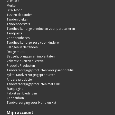
VERKOOP
Merken
Frisk Mond
Tussen de tanden
Tanden bleken
Tandenborstels
Tandheelkundige producten voor particulieren
Tandpasta
Voor protheses
Tandheelkundige zorg voor kinderen
Rillingen in de tanden
Droge mond
Beugels, bruggen en implantaten
Vakantie / Reizen / Festival
Propolis Producten
Tandverzorgingsproducten voor parodontitis
Xylitol tandverzorgingsproducten
Andere producten
Tandverzorgingsproducten met CBD
Startpagina
Pakket aanbiedingen
Cadeaubon
Tandverzorging voor Hond en Kat
Mijn account