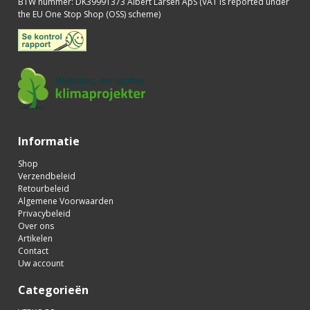
BTW nummer
:
DK39991373 Albert Larsen ApS (VAT is reported under
the EU One Stop Shop (OSS) scheme)
Informatie
Shop
Verzendbeleid
Retourbeleid
Algemene Voorwaarden
Privacybeleid
Over ons
Artikelen
Contact
Uw account
Categorieën