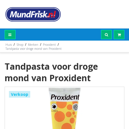
/
/
/
/
Huis
Shop
Merken
Proxident
Tandpasta voor droge mond van Proxident
Tandpasta voor droge
mond van Proxident
Verkoop