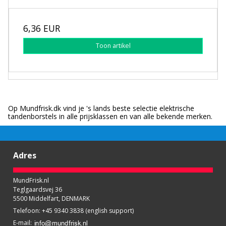
6,36 EUR
Toon artikel
Op Mundfrisk.dk vind je 's lands beste selectie elektrische
tandenborstels in alle prijsklassen en van alle bekende merken.
Adres
MundFrisk.nl
Teglgaardsvej 36
5500 Middelfart, DENMARK
Telefoon
:
+45 9340 3838 (english support)
E-mail
: