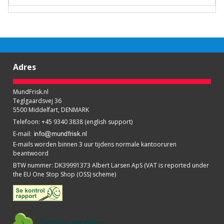
Adres
MundFrisk.nl
Teglgaardsvej 36
5500 Middelfart, DENMARK
Telefoon
:
+45 9340 3838 (english support)
E-mail
:
E-mails worden binnen 3 uur tijdens normale kantooruren
beantwoord
BTW nummer
:
DK39991373 Albert Larsen ApS (VAT is reported under
the EU One Stop Shop (OSS) scheme)