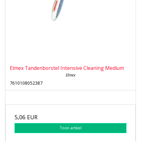
Elmex Tandenborstel Intensive Cleaning Medium
Elmex
7610108052387
5,06 EUR
Toon artikel