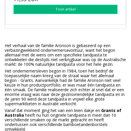
Toon artikel
Het verhaal van de familie Aronson is gebaseerd op een
verbazingwekkend ondernemersavontuur, want het begon
allemaal met de wens om een specifieke tandpasta te
ontwikkelen die destijds niet verkrijgbaar was op de Australische
markt: de 100% natuurlijke tandpasta voor het hele gezin.
Het ondernemersleven begon in 1984, toen het bedrijf de
toepasselijke naam kreeg van de straat waar het allemaal
begon - Grants. Aanvankelijk had de familie Aronson niet veel
keuze in hun productportfolio; er was maar één tandpasta en
één smaak. De familie realiseerde zich echter al snel dat er een
enorme vraag was naar deze gezinsvriendelijke tandpasta en in
de jaren 90 werd deze tandpasta in vrijwel elke grote
supermarktketen in Australië verkocht.
Vanaf dat moment ging het van een leien dakje en
Grants of
Australia
heeft nu hun originele tandpasta in meer dan 10
verschillende smaken op de markt gebracht en heeft
ondertussen ook verschillende bamboetandenborstels
ontwikkeld.