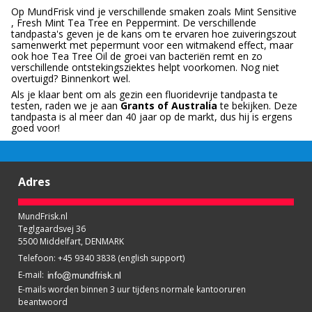
Op MundFrisk vind je verschillende smaken zoals Mint Sensitive
, Fresh Mint Tea Tree en Peppermint. De verschillende
tandpasta's geven je de kans om te ervaren hoe zuiveringszout
samenwerkt met pepermunt voor een witmakend effect, maar
ook hoe Tea Tree Oil de groei van bacteriën remt en zo
verschillende ontstekingsziektes helpt voorkomen. Nog niet
overtuigd? Binnenkort wel.
Als je klaar bent om als gezin een fluoridevrije tandpasta te
testen, raden we je aan
Grants of Australia
te bekijken. Deze
tandpasta is al meer dan 40 jaar op de markt, dus hij is ergens
goed voor!
Adres
MundFrisk.nl
Teglgaardsvej 36
5500 Middelfart, DENMARK
Telefoon
:
+45 9340 3838 (english support)
E-mail
:
E-mails worden binnen 3 uur tijdens normale kantooruren
beantwoord