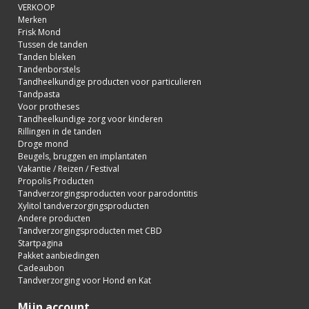
VERKOOP
Merken
Frisk Mond
Tussen de tanden
Tanden bleken
Tandenborstels
Tandheelkundige producten voor particulieren
Tandpasta
Voor protheses
Tandheelkundige zorg voor kinderen
Rillingen in de tanden
Droge mond
Beugels, bruggen en implantaten
Vakantie / Reizen / Festival
Propolis Producten
Tandverzorgingsproducten voor parodontitis
Xylitol tandverzorgingsproducten
Andere producten
Tandverzorgingsproducten met CBD
Startpagina
Pakket aanbiedingen
Cadeaubon
Tandverzorging voor Hond en Kat
Mijn account